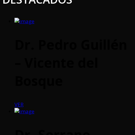
Dr. Pedro Guillén
– Vicente del
Bosque
VER
Dr. Serrano –