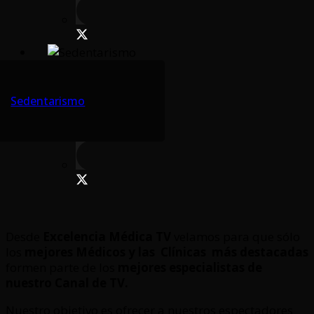
Sedentarismo
Desde
Excelencia Médica TV
velamos para que sólo
los
mejores Médicos y las Clínicas
más destacadas
formen parte de los
mejores especialistas de
nuestro Canal de TV.
Nuestro objetivo es ofrecer a nuestros espectadores