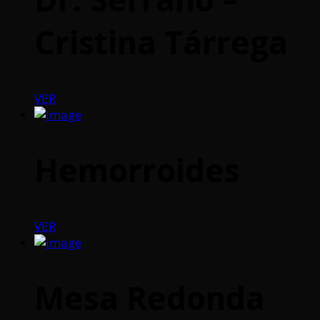
Cristina Tárrega
VER
Hemorroides
VER
Mesa Redonda