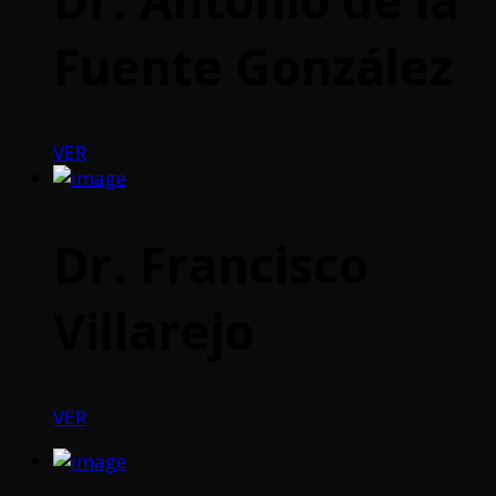
Fuente González
VER
Dr. Francisco
Villarejo
VER