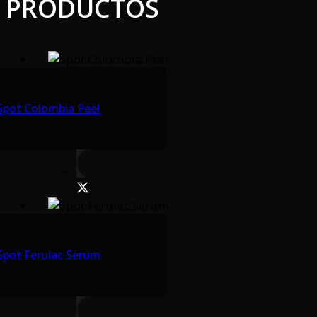
PRODUCTOS
Spot Colombia Peel
Spot Ferulac Serum