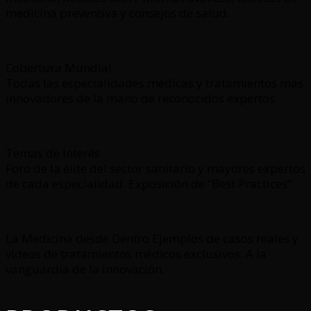
medicina preventiva y consejos de salud.
Cobertura Mundial
Todas las especialidades médicas y tratamientos más
innovadores de la mano de reconocidos expertos.
Temas de Interés
Foro de la élite del sector sanitario y mayores expertos
de cada especialidad. Exposición de “Best Practices”.
La Medicina desde Dentro Ejemplos de casos reales y
videos de tratamientos médicos exclusivos. A la
vanguardia de la innovación.