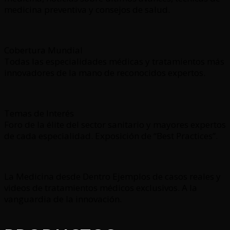
medicina preventiva y consejos de salud.
Cobertura Mundial
Todas las especialidades médicas y tratamientos más
innovadores de la mano de reconocidos expertos.
Temas de Interés
Foro de la élite del sector sanitario y mayores expertos
de cada especialidad. Exposición de “Best Practices”.
La Medicina desde Dentro Ejemplos de casos reales y
videos de tratamientos médicos exclusivos. A la
vanguardia de la innovación.