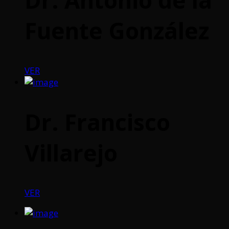
Fuente González
VER
Dr. Francisco
Villarejo
VER