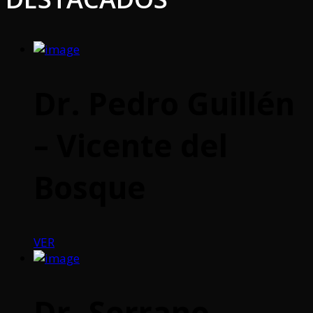
Dr. Pedro Guillén
– Vicente del
Bosque
VER
Dr. Serrano –