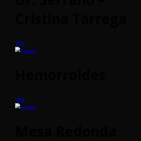
Cristina Tárrega
VER
Hemorroides
VER
Mesa Redonda