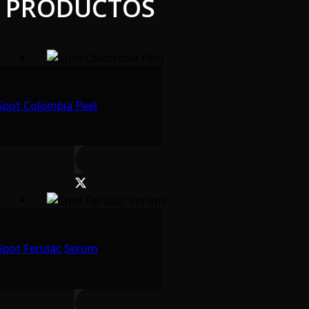
PRODUCTOS
Spot Colombia Peel
Spot Ferulac Serum