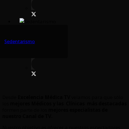
Sedentarismo
Desde
Excelencia Médica TV
velamos para que sólo
los
mejores Médicos y las Clínicas
más destacadas
formen parte de los
mejores especialistas de
nuestro Canal de TV.
Nuestro objetivo es ofrecer a nuestros espectadores