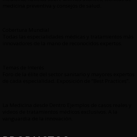
medicina preventiva y consejos de salud.
Cobertura Mundial
Todas las especialidades médicas y tratamientos más
innovadores de la mano de reconocidos expertos.
Temas de Interés
Foro de la élite del sector sanitario y mayores expertos
de cada especialidad. Exposición de “Best Practices”.
La Medicina desde Dentro Ejemplos de casos reales y
videos de tratamientos médicos exclusivos. A la
vanguardia de la innovación.