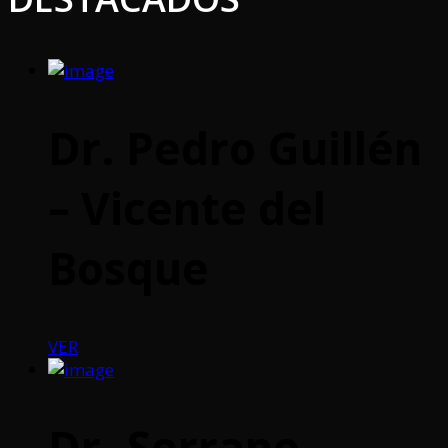
Dr. Pedro Guillén
– Vicente del
Bosque
VER
Dr. Serrano –