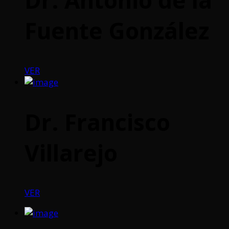
Fuente González
VER
Dr. Francisco
Villarejo
VER