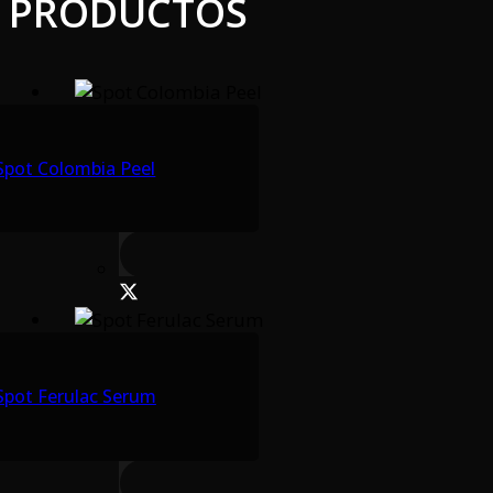
PRODUCTOS
Spot Colombia Peel
Spot Ferulac Serum