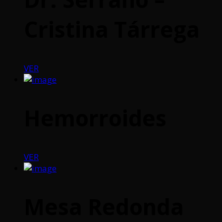
Cristina Tárrega
VER
Hemorroides
VER
Mesa Redonda