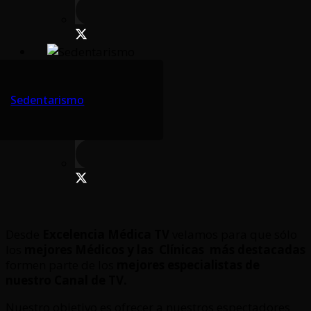
Sedentarismo
Desde
Excelencia Médica TV
velamos para que sólo
los
mejores Médicos y las Clínicas
más destacadas
formen parte de los
mejores especialistas de
nuestro Canal de TV.
Nuestro objetivo es ofrecer a nuestros espectadores