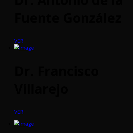
Fuente González
VER
Dr. Francisco
Villarejo
VER