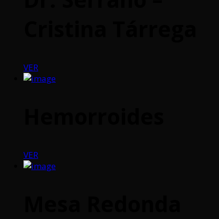
Cristina Tárrega
VER
Hemorroides
VER
Mesa Redonda