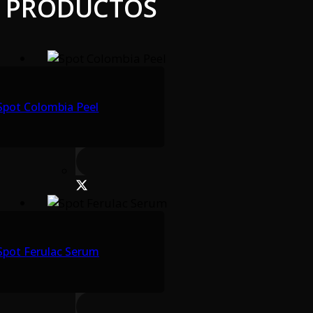
PRODUCTOS
Spot Colombia Peel
Spot Ferulac Serum