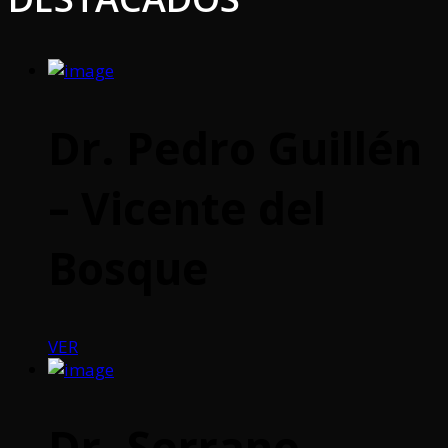
Dr. Pedro Guillén
– Vicente del
Bosque
VER
Dr. Serrano –