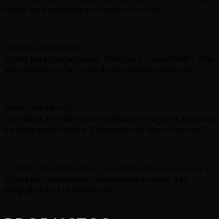
medicina preventiva y consejos de salud.
Cobertura Mundial
Todas las especialidades médicas y tratamientos más
innovadores de la mano de reconocidos expertos.
Temas de Interés
Foro de la élite del sector sanitario y mayores expertos
de cada especialidad. Exposición de “Best Practices”.
La Medicina desde Dentro Ejemplos de casos reales y
videos de tratamientos médicos exclusivos. A la
vanguardia de la innovación.