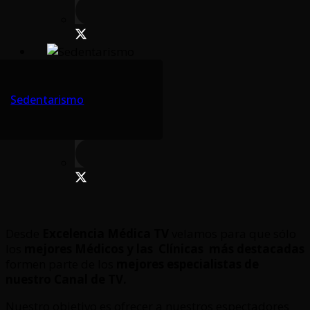
Sedentarismo
Desde
Excelencia Médica TV
velamos para que sólo
los
mejores Médicos y las Clínicas
más destacadas
formen parte de los
mejores especialistas de
nuestro Canal de TV.
Nuestro objetivo es ofrecer a nuestros espectadores