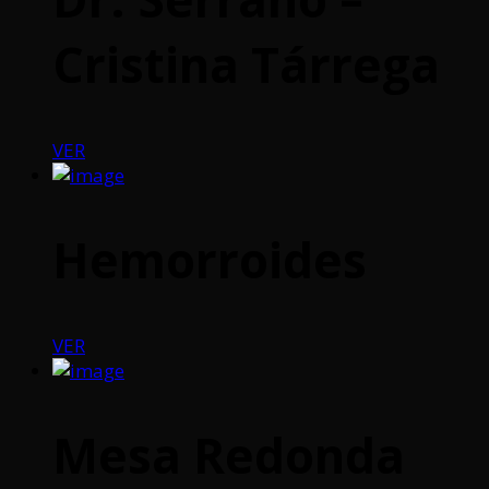
Cristina Tárrega
VER
Hemorroides
VER
Mesa Redonda