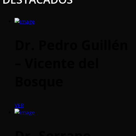
Dr. Pedro Guillén
– Vicente del
Bosque
VER
Dr. Serrano –