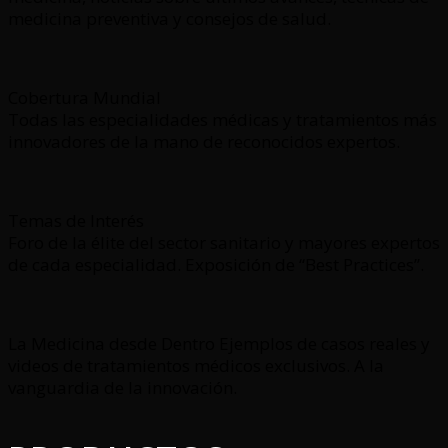
medicina preventiva y consejos de salud.
Cobertura Mundial
Todas las especialidades médicas y tratamientos más
innovadores de la mano de reconocidos expertos.
Temas de Interés
Foro de la élite del sector sanitario y mayores expertos
de cada especialidad. Exposición de “Best Practices”.
La Medicina desde Dentro Ejemplos de casos reales y
videos de tratamientos médicos exclusivos. A la
vanguardia de la innovación.