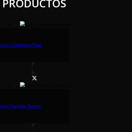
PRODUCTOS
Spot Colombia Peel
Spot Ferulac Serum