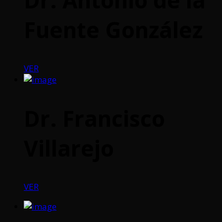
Fuente González
VER
Dr. Francisco
Villarejo
VER