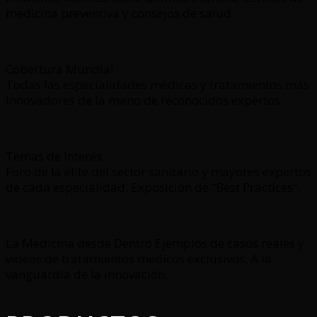
medicina preventiva y consejos de salud.
Cobertura Mundial
Todas las especialidades médicas y tratamientos más
innovadores de la mano de reconocidos expertos.
Temas de Interés
Foro de la élite del sector sanitario y mayores expertos
de cada especialidad. Exposición de “Best Practices”.
La Medicina desde Dentro Ejemplos de casos reales y
videos de tratamientos médicos exclusivos. A la
vanguardia de la innovación.