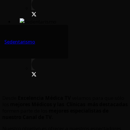
Sedentarismo
Desde
Excelencia Médica TV
velamos para que sólo
los
mejores Médicos y las Clínicas
más destacadas
formen parte de los
mejores especialistas de
nuestro Canal de TV.
Nuestro objetivo es ofrecer a nuestros espectadores