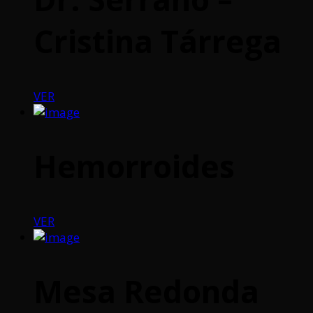
Cristina Tárrega
VER
Hemorroides
VER
Mesa Redonda