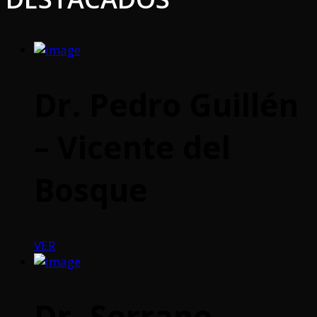
Dr. Pedro Guillén
– Vicente del
Bosque
VER
Dr. Serrano –