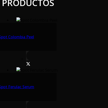
PRODUCTOS
Spot Colombia Peel
Spot Ferulac Serum