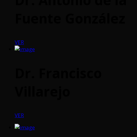
Fuente González
VER
Dr. Francisco
Villarejo
VER