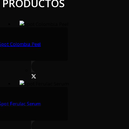
PRODUCTOS
Spot Colombia Peel
Spot Ferulac Serum