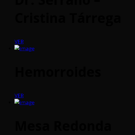
Cristina Tárrega
VER
Hemorroides
VER
Mesa Redonda