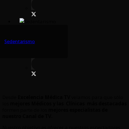
Sedentarismo
Desde
Excelencia Médica TV
velamos para que sólo
los
mejores Médicos y las Clínicas
más destacadas
formen parte de los
mejores especialistas de
nuestro Canal de TV.
Nuestro objetivo es ofrecer a nuestros espectadores