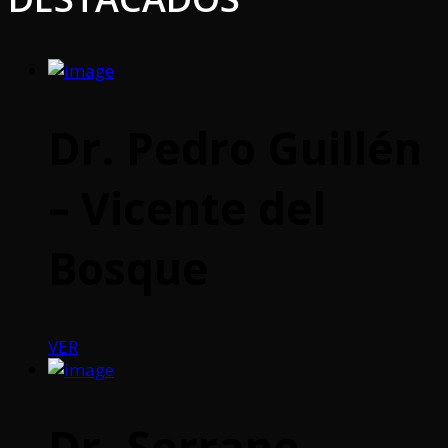
Dr. Pedro Guillén
– Vicente del
Bosque
VER
Dr. Serrano –