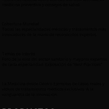
medicina preventiva y consejos de salud.
Cobertura Mundial
Todas las especialidades médicas y tratamientos más
innovadores de la mano de reconocidos expertos.
Temas de Interés
Foro de la élite del sector sanitario y mayores expertos
de cada especialidad. Exposición de “Best Practices”.
La Medicina desde Dentro Ejemplos de casos reales y
videos de tratamientos médicos exclusivos. A la
vanguardia de la innovación.