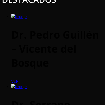
Dr. Pedro Guillén
– Vicente del
Bosque
VER
Dr. Serrano –