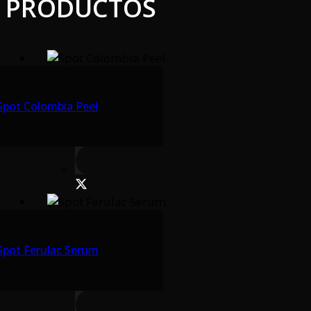
PRODUCTOS
Spot Colombia Peel
Spot Ferulac Serum