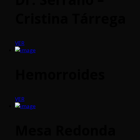
Cristina Tárrega
VER
Hemorroides
VER
Mesa Redonda