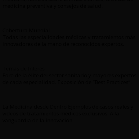
medicina preventiva y consejos de salud.
Cobertura Mundial
Todas las especialidades médicas y tratamientos más
innovadores de la mano de reconocidos expertos.
Temas de Interés
Foro de la élite del sector sanitario y mayores expertos
de cada especialidad. Exposición de “Best Practices”.
La Medicina desde Dentro Ejemplos de casos reales y
videos de tratamientos médicos exclusivos. A la
vanguardia de la innovación.