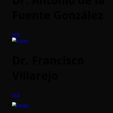
Fuente González
VER
Dr. Francisco
Villarejo
VER