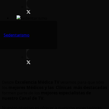
Sedentarismo
Desde
Excelencia Médica TV
velamos para que sólo
los
mejores Médicos y las Clínicas
más destacadas
formen parte de los
mejores especialistas de
nuestro Canal de TV.
Nuestro objetivo es ofrecer a nuestros espectadores