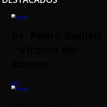
Dr. Pedro Guillén
– Vicente del
Bosque
VER
Dr. Serrano –