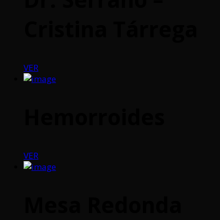
Cristina Tárrega
VER
Hemorroides
VER
Mesa Redonda