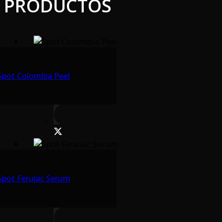
PRODUCTOS
Spot Colombia Peel
Spot Ferulac Serum