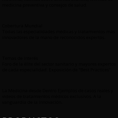
medicina preventiva y consejos de salud.
Cobertura Mundial
Todas las especialidades médicas y tratamientos más
innovadores de la mano de reconocidos expertos.
Temas de Interés
Foro de la élite del sector sanitario y mayores expertos
de cada especialidad. Exposición de “Best Practices”.
La Medicina desde Dentro Ejemplos de casos reales y
videos de tratamientos médicos exclusivos. A la
vanguardia de la innovación.