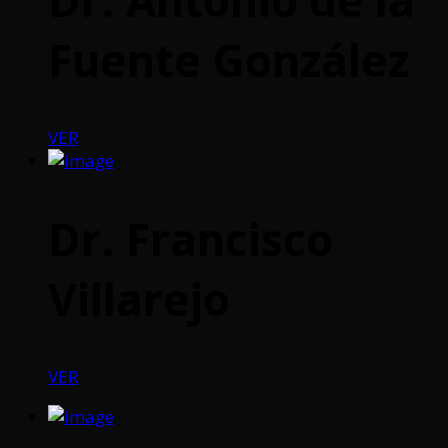
Fuente González
VER
Dr. Francisco
Villarejo
VER