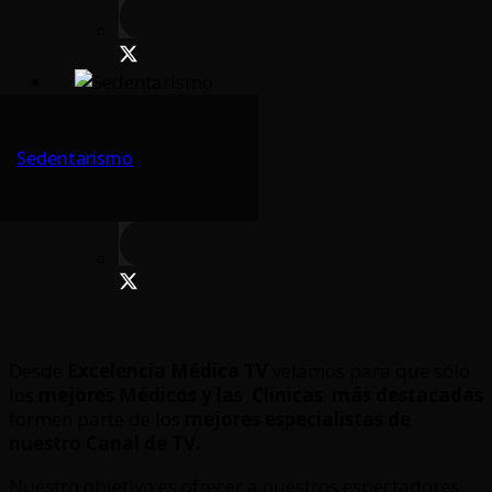
Sedentarismo
Desde
Excelencia Médica TV
velamos para que sólo
los
mejores Médicos y las Clínicas
más destacadas
formen parte de los
mejores especialistas de
nuestro Canal de TV.
Nuestro objetivo es ofrecer a nuestros espectadores