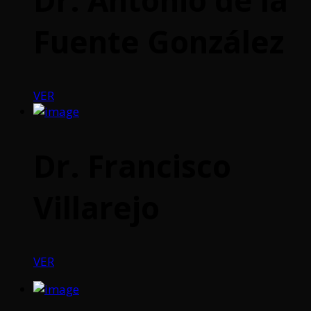
Fuente González
VER
Dr. Francisco
Villarejo
VER