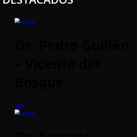
Dr. Pedro Guillén
– Vicente del
Bosque
VER
Dr. Serrano –