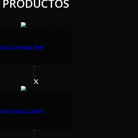
PRODUCTOS
Spot Colombia Peel
Spot Ferulac Serum