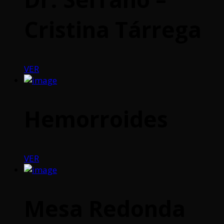
Cristina Tárrega
VER
Hemorroides
VER
Mesa Redonda