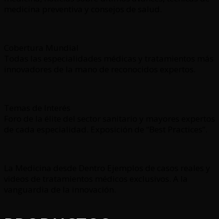
medicina preventiva y consejos de salud.
Cobertura Mundial
Todas las especialidades médicas y tratamientos más
innovadores de la mano de reconocidos expertos.
Temas de Interés
Foro de la élite del sector sanitario y mayores expertos
de cada especialidad. Exposición de “Best Practices”.
La Medicina desde Dentro Ejemplos de casos reales y
videos de tratamientos médicos exclusivos. A la
vanguardia de la innovación.