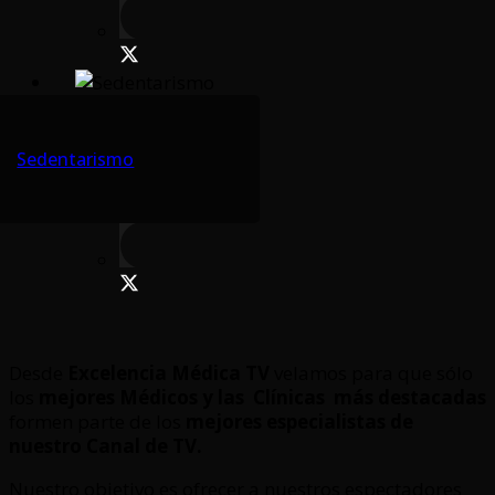
Sedentarismo
Desde
Excelencia Médica TV
velamos para que sólo
los
mejores Médicos y las Clínicas
más destacadas
formen parte de los
mejores especialistas de
nuestro Canal de TV.
Nuestro objetivo es ofrecer a nuestros espectadores