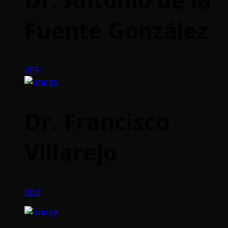
Fuente González
VER
Dr. Francisco
Villarejo
VER