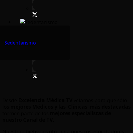
Sedentarismo
Desde
Excelencia Médica TV
velamos para que sólo
los
mejores Médicos y las Clínicas
más destacadas
formen parte de los
mejores especialistas de
nuestro Canal de TV.
Nuestro objetivo es ofrecer a nuestros espectadores