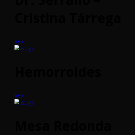
Cristina Tárrega
VER
Hemorroides
VER
Mesa Redonda