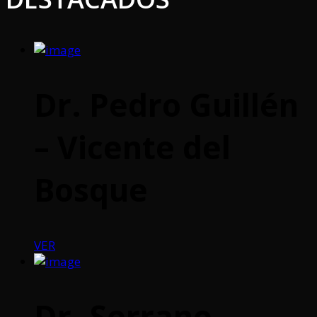
Dr. Pedro Guillén
– Vicente del
Bosque
VER
Dr. Serrano –