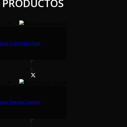
PRODUCTOS
Spot Colombia Peel
Spot Ferulac Serum