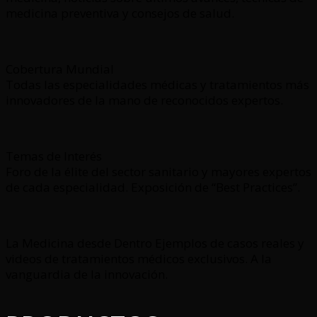
medicina preventiva y consejos de salud.
Cobertura Mundial
Todas las especialidades médicas y tratamientos más
innovadores de la mano de reconocidos expertos.
Temas de Interés
Foro de la élite del sector sanitario y mayores expertos
de cada especialidad. Exposición de “Best Practices”.
La Medicina desde Dentro Ejemplos de casos reales y
videos de tratamientos médicos exclusivos. A la
vanguardia de la innovación.