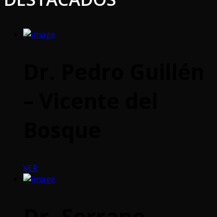
Dr. Pedro Guillén
– Vicente del
Bosque
VER
Dr. Serrano –