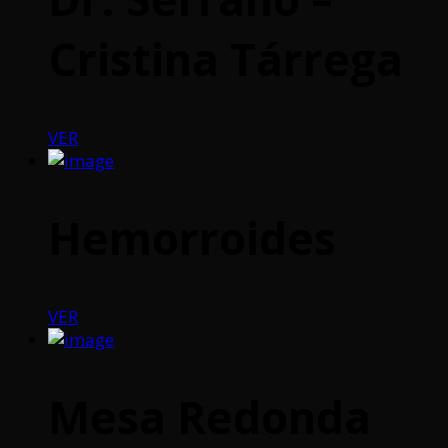
Cristina Tárrega
VER
Hemorroides
VER
Mesa Redonda