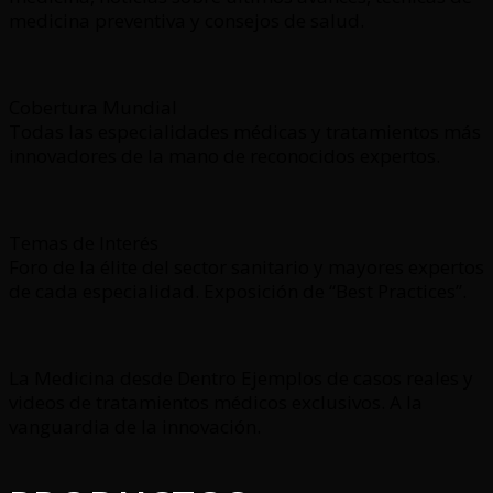
medicina preventiva y consejos de salud.
Cobertura Mundial
Todas las especialidades médicas y tratamientos más
innovadores de la mano de reconocidos expertos.
Temas de Interés
Foro de la élite del sector sanitario y mayores expertos
de cada especialidad. Exposición de “Best Practices”.
La Medicina desde Dentro Ejemplos de casos reales y
videos de tratamientos médicos exclusivos. A la
vanguardia de la innovación.