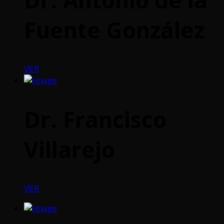
Fuente González
VER
Dr. Francisco
Villarejo
VER