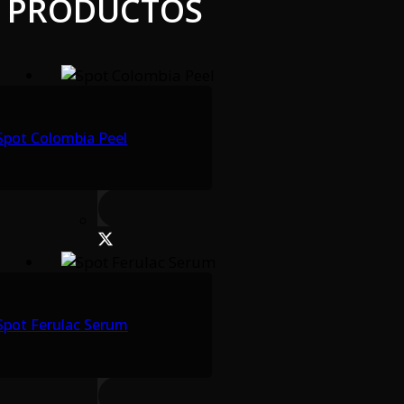
PRODUCTOS
Spot Colombia Peel
Spot Ferulac Serum