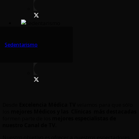
Sedentarismo
Desde
Excelencia Médica TV
velamos para que sólo
los
mejores Médicos y las Clínicas
más destacadas
formen parte de los
mejores especialistas de
nuestro Canal de TV.
Nuestro objetivo es ofrecer a nuestros espectadores