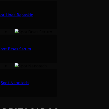
pot Linea Repaskin
Spot Btses Serum
Spot Nanotech