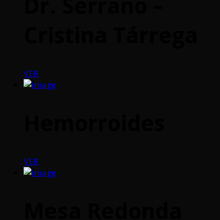
Dr. Serrano –
Cristina Tárrega
VER
Hemorroides
VER
Mesa Redonda