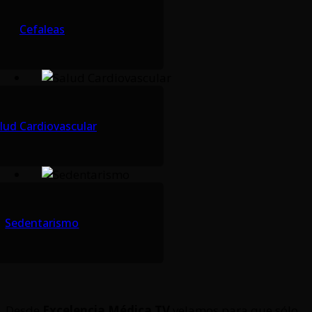
Cefaleas
lud Cardiovascular
Sedentarismo
Desde
Excelencia Médica TV
velamos para que sólo