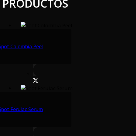
PRODUCTOS
Spot Colombia Peel
Spot Ferulac Serum