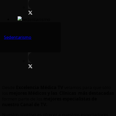
Sedentarismo
Desde
Excelencia Médica TV
velamos para que sólo
los
mejores Médicos y las Clínicas
más destacadas
formen parte de los
mejores especialistas de
nuestro Canal de TV.
Nuestro objetivo es ofrecer a nuestros espectadores