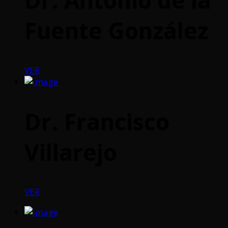
Fuente González
VER
Dr. Francisco
Villarejo
VER