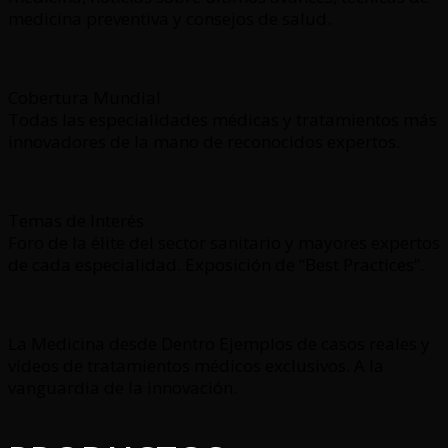
medicina preventiva y consejos de salud.
Cobertura Mundial
Todas las especialidades médicas y tratamientos más
innovadores de la mano de reconocidos expertos.
Temas de Interés
Foro de la élite del sector sanitario y mayores expertos
de cada especialidad. Exposición de “Best Practices”.
La Medicina desde Dentro Ejemplos de casos reales y
videos de tratamientos médicos exclusivos. A la
vanguardia de la innovación.