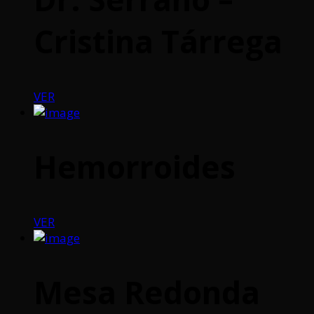
Cristina Tárrega
VER
Hemorroides
VER
Mesa Redonda