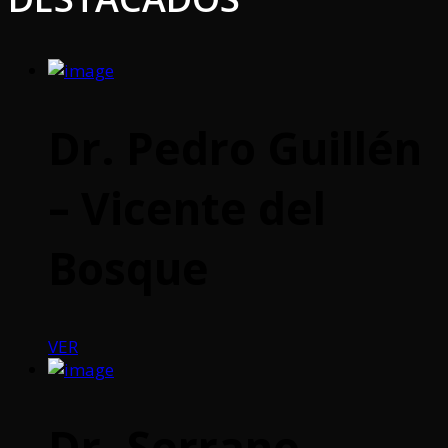
Dr. Pedro Guillén
– Vicente del
Bosque
VER
Dr. Serrano –