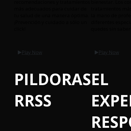
recomendaciones y tratamientos
bienestar. Los co
más adecuados para cuidar de
tratamientos má
tu salud de una manera óptima.
la mano de profe
¡Prevención y cuidado a sólo un
diferentes especi
click!
quedes sin saber
Play Now
Play Now
PILDORAS
EL
RRSS
EXPE
RES