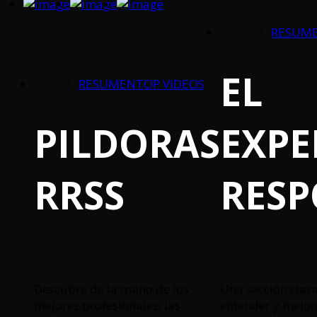
RESUM
EL
RESUMEN
TOP VIDEOS
PILDORAS
EXPE
RRSS
RES
Descubre de la mano de los
Una sección clara
mejores profesionales, las
entender y mejor