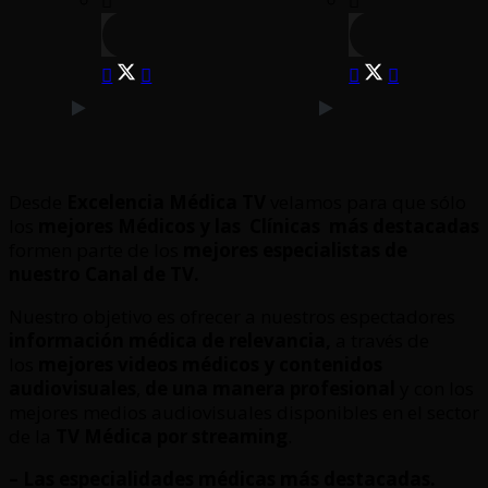
Desde
Excelencia Médica TV
velamos para que sólo
los
mejores Médicos y las Clínicas
más destacadas
formen parte de los
mejores especialistas de
nuestro Canal de TV.
Nuestro objetivo es ofrecer a nuestros espectadores
información médica de relevancia,
a través de
los
mejores videos médicos y contenidos
audiovisuales
,
de una manera profesional
y con los
mejores medios audiovisuales disponibles en el sector
de la
TV Médica por streaming
.
– Las especialidades médicas más destacadas.