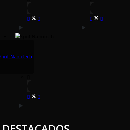
Spot Nanotech
DESTACADOS