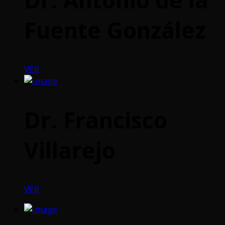
Fuente González
VER
Dr. Francisco
Villarejo
VER