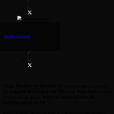
Sedentarismo
Desde
Excelencia Médica TV
velamos para que sólo
los
mejores Médicos y las Clínicas
más destacadas
formen parte de los
mejores especialistas de
nuestro Canal de TV.
Nuestro objetivo es ofrecer a nuestros espectadores