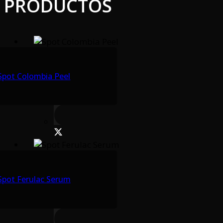
PRODUCTOS
Spot Colombia Peel
Spot Ferulac Serum