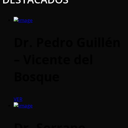
Dr. Pedro Guillén
– Vicente del
Bosque
VER
Dr. Serrano –