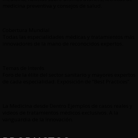
medicina preventiva y consejos de salud.
Cobertura Mundial
Todas las especialidades médicas y tratamientos más
innovadores de la mano de reconocidos expertos.
Temas de Interés
Foro de la élite del sector sanitario y mayores expertos
de cada especialidad. Exposición de “Best Practices”.
La Medicina desde Dentro Ejemplos de casos reales y
videos de tratamientos médicos exclusivos. A la
vanguardia de la innovación.