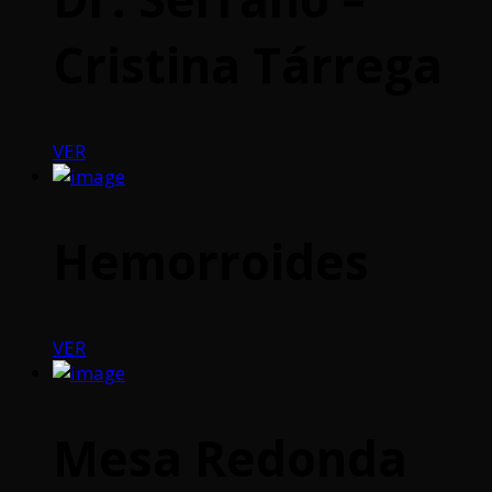
Cristina Tárrega
VER
Hemorroides
VER
Mesa Redonda