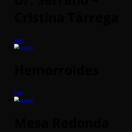
Cristina Tárrega
VER
Hemorroides
VER
Mesa Redonda