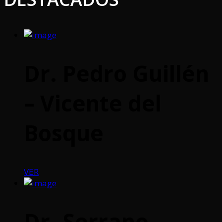
Dr. Pedro Guillén
– Vicente del
Bosque
VER
Dr. Serrano –