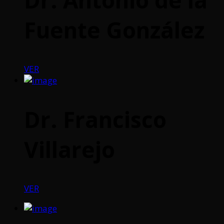
Fuente González
VER
Dr. Francisco
Villarejo
VER