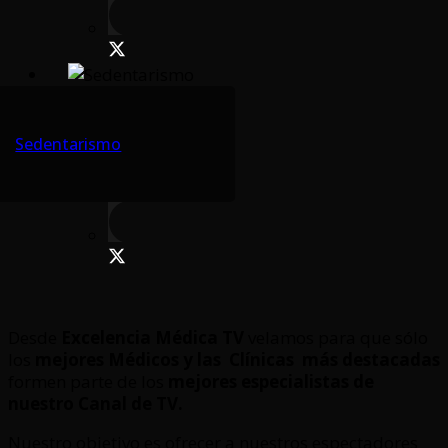
Sedentarismo
Desde
Excelencia Médica TV
velamos para que sólo
los
mejores Médicos y las Clínicas
más destacadas
formen parte de los
mejores especialistas de
nuestro Canal de TV.
Nuestro objetivo es ofrecer a nuestros espectadores