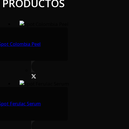
PRODUCTOS
Spot Colombia Peel
Spot Ferulac Serum