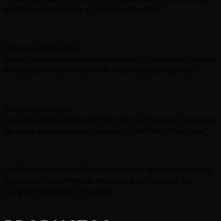
medicina preventiva y consejos de salud.
Cobertura Mundial
Todas las especialidades médicas y tratamientos más
innovadores de la mano de reconocidos expertos.
Temas de Interés
Foro de la élite del sector sanitario y mayores expertos
de cada especialidad. Exposición de “Best Practices”.
La Medicina desde Dentro Ejemplos de casos reales y
videos de tratamientos médicos exclusivos. A la
vanguardia de la innovación.