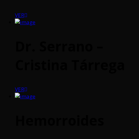
VER
Dr. Serrano –
Cristina Tárrega
VER
Hemorroides