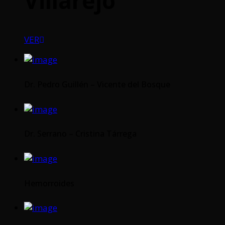
Villarejo
VER
Dr. Pedro Guillén – Vicente del Bosque
Dr. Serrano – Cristina Tárrega
Hemorroides