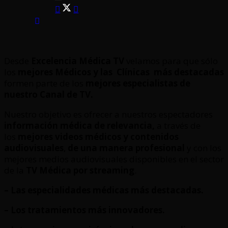
Desde
Excelencia Médica TV
velamos para que sólo
los
mejores Médicos y las Clínicas
más destacadas
formen parte de los
mejores especialistas de
nuestro Canal de TV.
Nuestro objetivo es ofrecer a nuestros espectadores
información médica de relevancia,
a través de
los
mejores videos médicos y contenidos
audiovisuales
,
de una manera profesional
y con los
mejores medios audiovisuales disponibles en el sector
de la
TV Médica por streaming
.
– Las especialidades médicas más destacadas.
– Los tratamientos más innovadores.