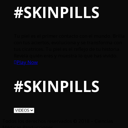
#SKINPILLS
Tu piel es el primer contacto con el mundo. Brilla
con tus aciertos, evoluciona y se transforma con
tus cicatrices. Tu piel es el reflejo de tu historia.
Revela quién eres y muestra lo que has vivido.
Play Now
#SKINPILLS
Todos los derechos reservados © 2018 – Ciencias
Médicas Producciones