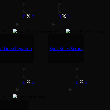
ot Linea Repaskin
Spot Btses Serum