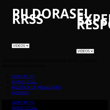
PILDORAS
EL
RRSS
EXPE
RES
Todos los derechos reservados © 2018 – Ciencias
Médicas Producciones
CONTACTO
AVISO LEGAL
POLÍTICA DE PRIVACIDAD
COOKIES
CONTACTO
AVISO LEGAL