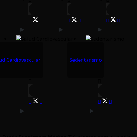
ud Cardiovascular
Sedentarismo