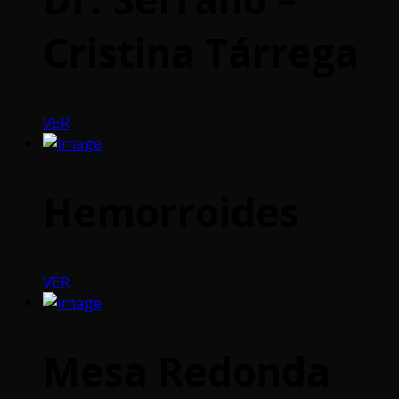
Cristina Tárrega
VER
Hemorroides
VER
Mesa Redonda