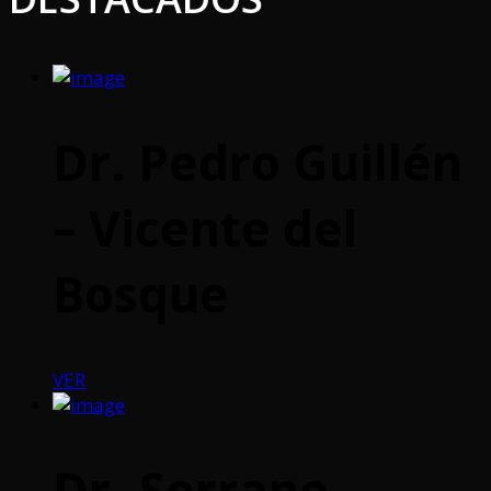
Dr. Pedro Guillén
– Vicente del
Bosque
VER
Dr. Serrano –