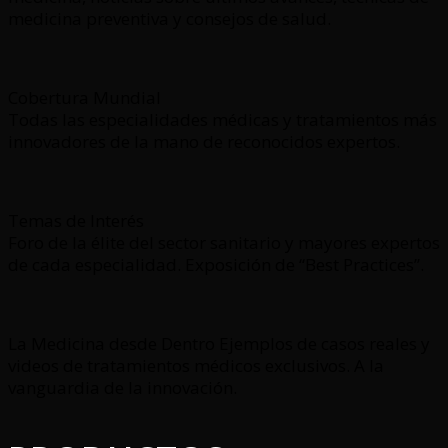
medicina preventiva y consejos de salud.
Cobertura Mundial
Todas las especialidades médicas y tratamientos más
innovadores de la mano de reconocidos expertos.
Temas de Interés
Foro de la élite del sector sanitario y mayores expertos
de cada especialidad. Exposición de “Best Practices”.
La Medicina desde Dentro Ejemplos de casos reales y
videos de tratamientos médicos exclusivos. A la
vanguardia de la innovación.