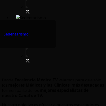
Sedentarismo
Desde
Excelencia Médica TV
velamos para que sólo
los
mejores Médicos y las Clínicas
más destacadas
formen parte de los
mejores especialistas de
nuestro Canal de TV.
Nuestro objetivo es ofrecer a nuestros espectadores