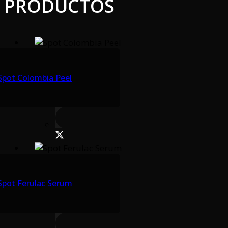
PRODUCTOS
Spot Colombia Peel
Spot Ferulac Serum