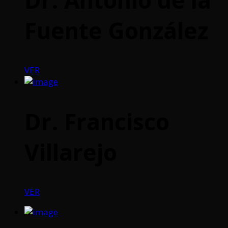
Fuente González
VER
Dr. Francisco
Villarejo
VER