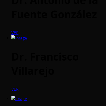
Fuente González
VER
Dr. Francisco
Villarejo
VER