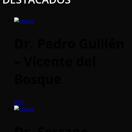
Dr. Pedro Guillén
– Vicente del
Bosque
VER
Dr. Serrano –