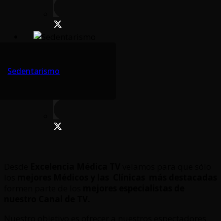
Sedentarismo
Desde
Excelencia Médica TV
velamos para que sólo
los
mejores Médicos y las Clínicas
más destacadas
formen parte de los
mejores especialistas de
nuestro Canal de TV.
Nuestro objetivo es ofrecer a nuestros espectadores