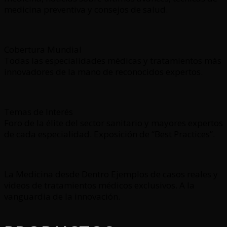
medicina preventiva y consejos de salud.
Cobertura Mundial
Todas las especialidades médicas y tratamientos más
innovadores de la mano de reconocidos expertos.
Temas de Interés
Foro de la élite del sector sanitario y mayores expertos
de cada especialidad. Exposición de “Best Practices”.
La Medicina desde Dentro Ejemplos de casos reales y
videos de tratamientos médicos exclusivos. A la
vanguardia de la innovación.