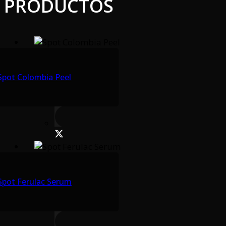
PRODUCTOS
Spot Colombia Peel
Spot Ferulac Serum