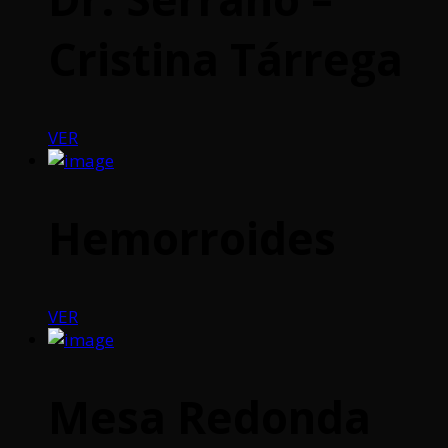
Cristina Tárrega
VER
Hemorroides
VER
Mesa Redonda