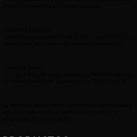
medicina preventiva y consejos de salud.
Cobertura Mundial
Todas las especialidades médicas y tratamientos más
innovadores de la mano de reconocidos expertos.
Temas de Interés
Foro de la élite del sector sanitario y mayores expertos
de cada especialidad. Exposición de “Best Practices”.
La Medicina desde Dentro Ejemplos de casos reales y
videos de tratamientos médicos exclusivos. A la
vanguardia de la innovación.