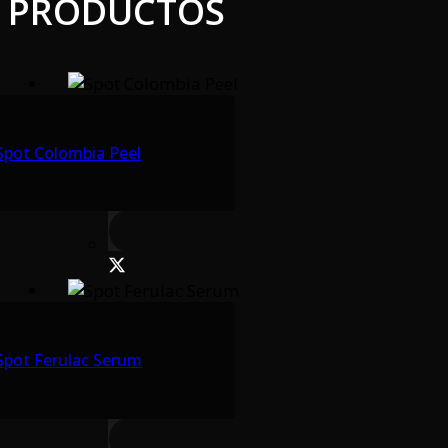
PRODUCTOS
Spot Colombia Peel
Spot Ferulac Serum