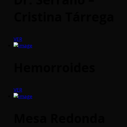
Cristina Tárrega
VER
Hemorroides
VER
Mesa Redonda