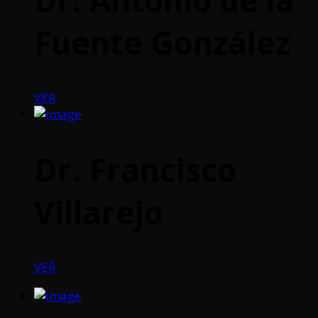
Fuente González
VER
Dr. Francisco
Villarejo
VER