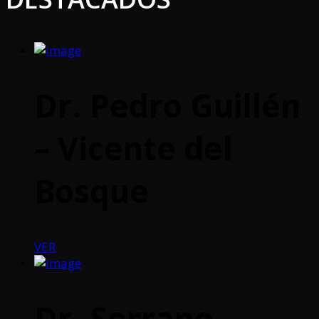
Dr. Pedro Guillén
– Vicente del
Bosque
VER
Dr. Serrano –