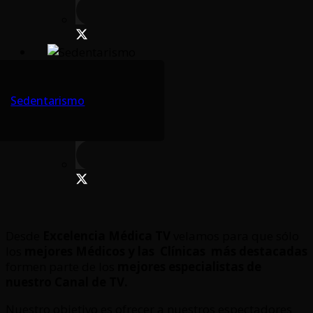
Sedentarismo
Desde
Excelencia Médica TV
velamos para que sólo
los
mejores Médicos y las Clínicas
más destacadas
formen parte de los
mejores especialistas de
nuestro Canal de TV.
Nuestro objetivo es ofrecer a nuestros espectadores