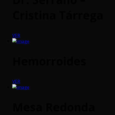
Cristina Tárrega
VER
Hemorroides
VER
Mesa Redonda