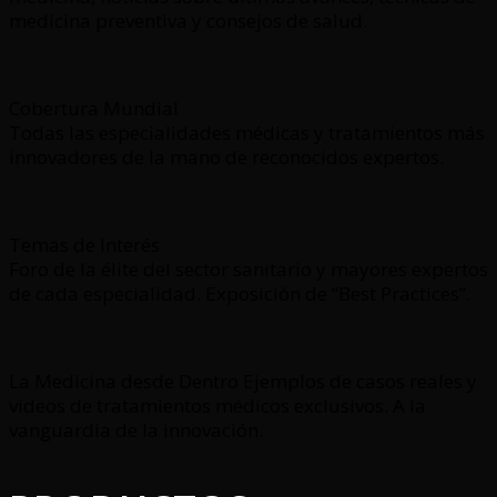
medicina preventiva y consejos de salud.
Cobertura Mundial
Todas las especialidades médicas y tratamientos más
innovadores de la mano de reconocidos expertos.
Temas de Interés
Foro de la élite del sector sanitario y mayores expertos
de cada especialidad. Exposición de “Best Practices”.
La Medicina desde Dentro Ejemplos de casos reales y
videos de tratamientos médicos exclusivos. A la
vanguardia de la innovación.