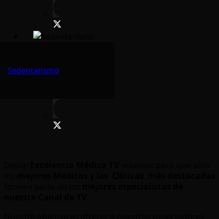
Sedentarismo
Desde
Excelencia Médica TV
velamos para que sólo
los
mejores Médicos y las Clínicas
más destacadas
formen parte de los
mejores especialistas de
nuestro Canal de TV.
Nuestro objetivo es ofrecer a nuestros espectadores