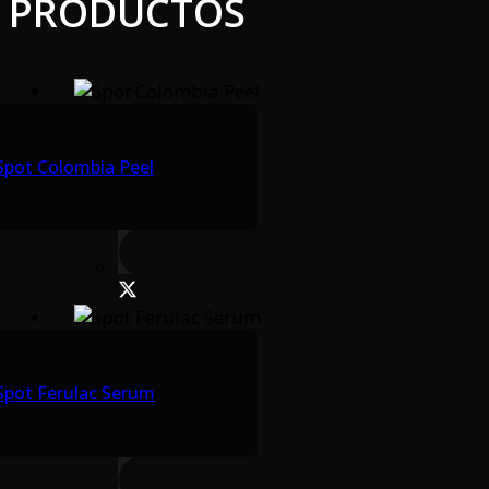
PRODUCTOS
Spot Colombia Peel
Spot Ferulac Serum