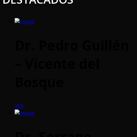
Dr. Pedro Guillén
– Vicente del
Bosque
VER
Dr. Serrano –