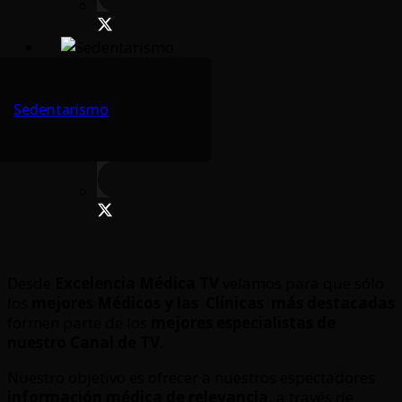
Sedentarismo
Desde
Excelencia Médica TV
velamos para que sólo
los
mejores Médicos y las Clínicas
más destacadas
formen parte de los
mejores especialistas de
nuestro Canal de TV.
Nuestro objetivo es ofrecer a nuestros espectadores
información médica de relevancia,
a través de