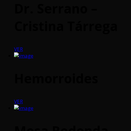
Dr. Serrano –
Cristina Tárrega
VER
Hemorroides
VER
Mesa Redonda