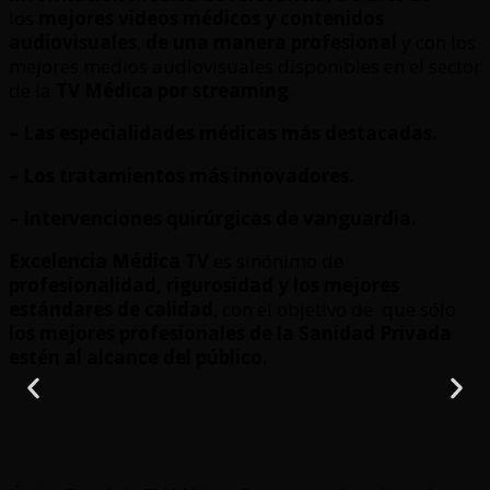
los
mejores videos médicos y contenidos
audiovisuales
,
de una manera profesional
y con los
mejores medios audiovisuales disponibles en el sector
de la
TV Médica por streaming
.
– Las especialidades médicas más destacadas.
– Los tratamientos más innovadores.
– Intervenciones quirúrgicas de vanguardia.
Excelencia Médica TV
es sinónimo de
profesionalidad, rigurosidad y los mejores
estándares de calidad
, con el objetivo de que sólo
los mejores profesionales de la Sanidad Privada
estén al alcance del público.