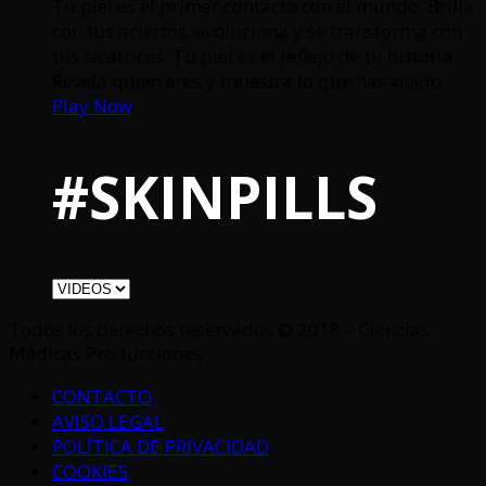
Tu piel es el primer contacto con el mundo. Brilla
con tus aciertos, evoluciona y se transforma con
tus cicatrices. Tu piel es el reflejo de tu historia.
Revela quién eres y muestra lo que has vivido.
Play Now
#SKINPILLS
Todos los derechos reservados © 2018 – Ciencias
Médicas Producciones
CONTACTO
AVISO LEGAL
POLÍTICA DE PRIVACIDAD
COOKIES