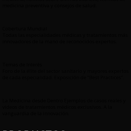
medicina preventiva y consejos de salud.
Cobertura Mundial
Todas las especialidades médicas y tratamientos más
innovadores de la mano de reconocidos expertos.
Temas de Interés
Foro de la élite del sector sanitario y mayores expertos
de cada especialidad. Exposición de “Best Practices”.
La Medicina desde Dentro Ejemplos de casos reales y
videos de tratamientos médicos exclusivos. A la
vanguardia de la innovación.