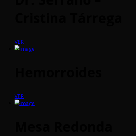
Cristina Tárrega
VER
Hemorroides
VER
Mesa Redonda