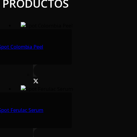
PRODUCTOS
Spot Colombia Peel
Spot Ferulac Serum