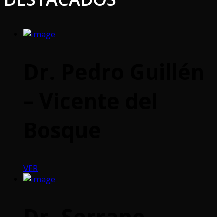
Dr. Pedro Guillén
– Vicente del
Bosque
VER
Dr. Serrano –