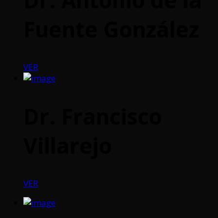
Fuente González
VER
Dr. Francisco
Villarejo
VER