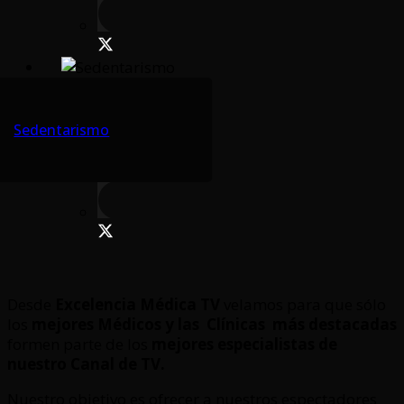
Sedentarismo
Desde
Excelencia Médica TV
velamos para que sólo
los
mejores Médicos y las Clínicas
más destacadas
formen parte de los
mejores especialistas de
nuestro Canal de TV.
Nuestro objetivo es ofrecer a nuestros espectadores