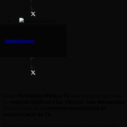
Sedentarismo
Desde
Excelencia Médica TV
velamos para que sólo
los
mejores Médicos y las Clínicas
más destacadas
formen parte de los
mejores especialistas de
nuestro Canal de TV.
Nuestro objetivo es ofrecer a nuestros espectadores