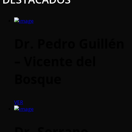
Dr. Pedro Guillén
– Vicente del
Bosque
VER
Dr. Serrano –