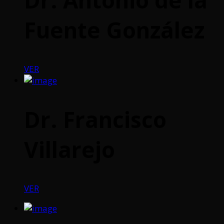
Fuente González
VER
Dr. Francisco
Villarejo
VER