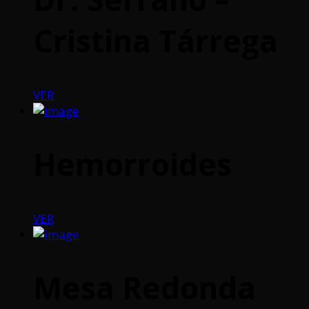
Cristina Tárrega
VER
Hemorroides
VER
Mesa Redonda