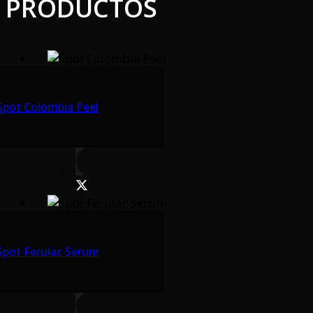
PRODUCTOS
Spot Colombia Peel
Spot Ferulac Serum