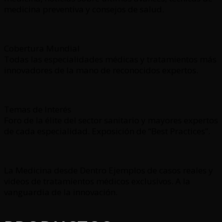
medicina preventiva y consejos de salud.
Cobertura Mundial
Todas las especialidades médicas y tratamientos más
innovadores de la mano de reconocidos expertos.
Temas de Interés
Foro de la élite del sector sanitario y mayores expertos
de cada especialidad. Exposición de “Best Practices”.
La Medicina desde Dentro Ejemplos de casos reales y
videos de tratamientos médicos exclusivos. A la
vanguardia de la innovación.