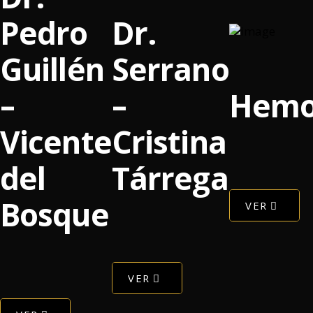
Pedro
Dr.
Guillén
Serrano
–
–
Hemo
Vicente
Cristina
del
Tárrega
Bosque
VER
VER