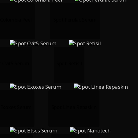
 Colombia Peel
Spot Ferulac Serum
t Cvit5 Serum
Spot Retisil
 Exoxes Serum
Spot Linea Repaskin