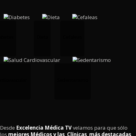
abetes
Dieta
Cefaleas
rdiovascular
Sedentarismo
Desde
Excelencia Médica TV
velamos para que sólo
los
mejores Médicos y las Clínicas
más destacadas