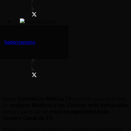
Sedentarismo
Desde
Excelencia Médica TV
velamos para que sólo
los
mejores Médicos y las Clínicas
más destacadas
formen parte de los
mejores especialistas de
nuestro Canal de TV.
Nuestro objetivo es ofrecer a nuestros espectadores