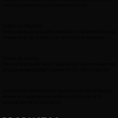
medicina preventiva y consejos de salud.
Cobertura Mundial
Todas las especialidades médicas y tratamientos más
innovadores de la mano de reconocidos expertos.
Temas de Interés
Foro de la élite del sector sanitario y mayores expertos
de cada especialidad. Exposición de “Best Practices”.
La Medicina desde Dentro Ejemplos de casos reales y
videos de tratamientos médicos exclusivos. A la
vanguardia de la innovación.