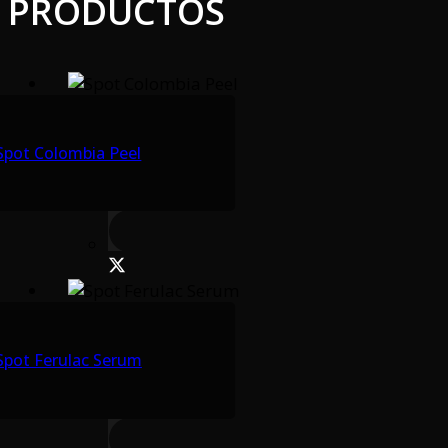
PRODUCTOS
Spot Colombia Peel
Spot Ferulac Serum