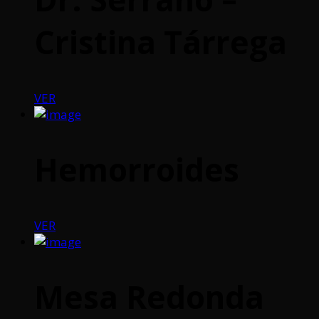
Cristina Tárrega
VER
Hemorroides
VER
Mesa Redonda