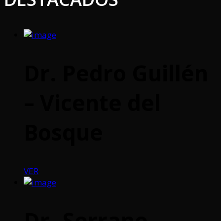
Dr. Pedro Guillén
– Vicente del
Bosque
VER
Dr. Serrano –