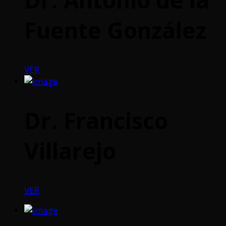
Fuente González
VER
Dr. Francisco
Villarejo
VER