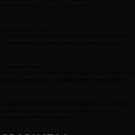
medicina preventiva y consejos de salud.
Cobertura Mundial
Todas las especialidades médicas y tratamientos más
innovadores de la mano de reconocidos expertos.
Temas de Interés
Foro de la élite del sector sanitario y mayores expertos
de cada especialidad. Exposición de “Best Practices”.
La Medicina desde Dentro Ejemplos de casos reales y
videos de tratamientos médicos exclusivos. A la
vanguardia de la innovación.