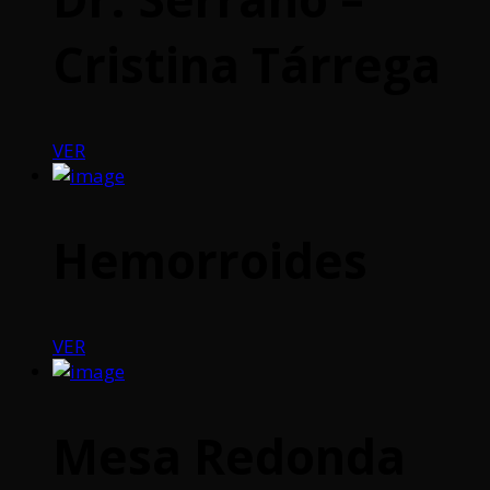
Cristina Tárrega
VER
Hemorroides
VER
Mesa Redonda