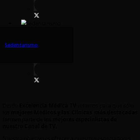
Sedentarismo
Desde
Excelencia Médica TV
velamos para que sólo
los
mejores Médicos y las Clínicas
más destacadas
formen parte de los
mejores especialistas de
nuestro Canal de TV.
Nuestro objetivo es ofrecer a nuestros espectadores