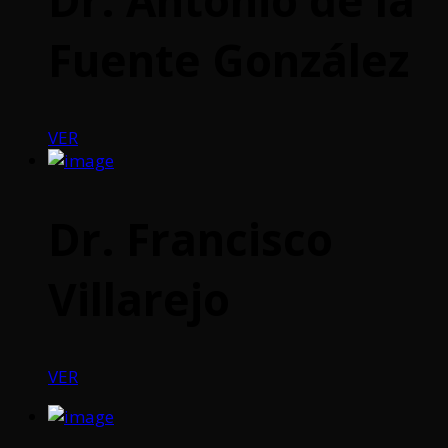
Fuente González
VER
Dr. Francisco
Villarejo
VER