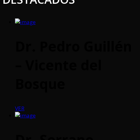
Dr. Pedro Guillén
– Vicente del
Bosque
VER
Dr. Serrano –