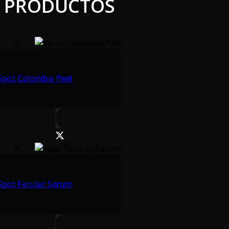
PRODUCTOS
Spot Colombia Peel
Spot Ferulac Serum