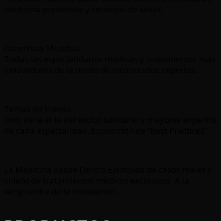
medicina preventiva y consejos de salud.
Cobertura Mundial
Todas las especialidades médicas y tratamientos más
innovadores de la mano de reconocidos expertos.
Temas de Interés
Foro de la élite del sector sanitario y mayores expertos
de cada especialidad. Exposición de “Best Practices”.
La Medicina desde Dentro Ejemplos de casos reales y
videos de tratamientos médicos exclusivos. A la
vanguardia de la innovación.