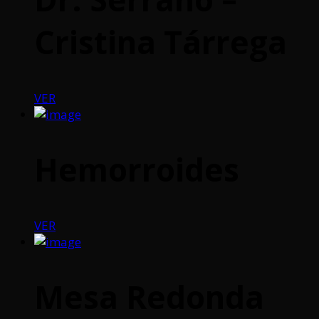
Cristina Tárrega
VER
Hemorroides
VER
Mesa Redonda