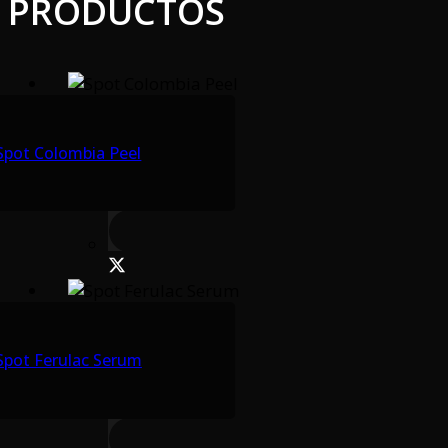
PRODUCTOS
Spot Colombia Peel
Spot Ferulac Serum