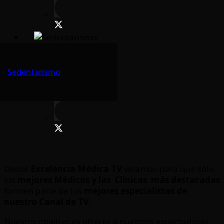
Sedentarismo
Desde
Excelencia Médica TV
velamos para que sólo
los
mejores Médicos y las Clínicas
más destacadas
formen parte de los
mejores especialistas de
nuestro Canal de TV.
Nuestro objetivo es ofrecer a nuestros espectadores