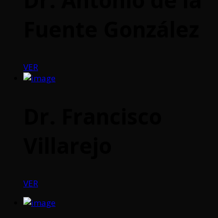
Fuente González
VER
Dr. Francisco
Villarejo
VER