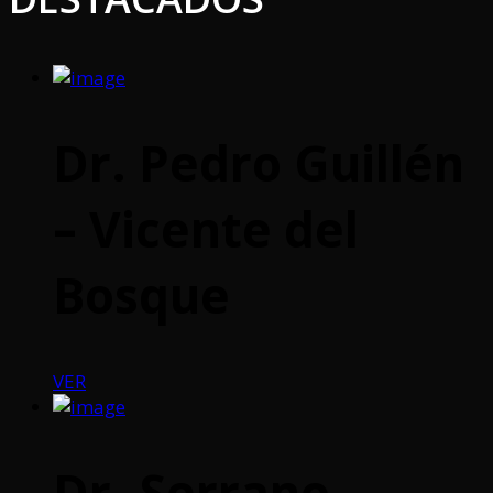
Dr. Pedro Guillén
– Vicente del
Bosque
VER
Dr. Serrano –