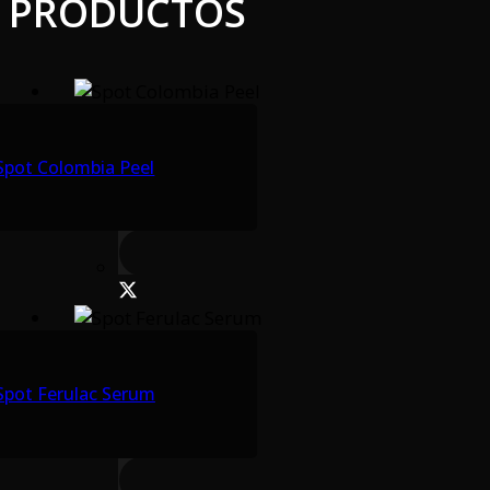
PRODUCTOS
Spot Colombia Peel
Spot Ferulac Serum