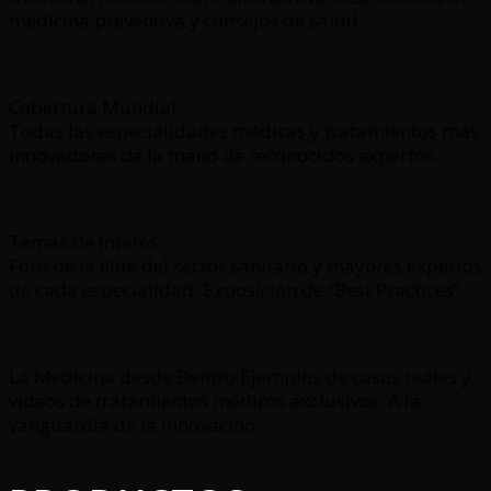
medicina preventiva y consejos de salud.
Cobertura Mundial
Todas las especialidades médicas y tratamientos más
innovadores de la mano de reconocidos expertos.
Temas de Interés
Foro de la élite del sector sanitario y mayores expertos
de cada especialidad. Exposición de “Best Practices”.
La Medicina desde Dentro Ejemplos de casos reales y
videos de tratamientos médicos exclusivos. A la
vanguardia de la innovación.