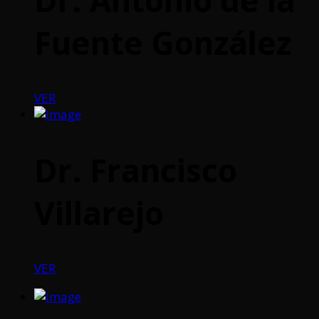
Fuente González
VER
Dr. Francisco
Villarejo
VER