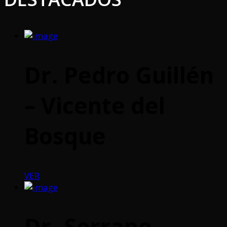
Dr. Pedro Guillén
– Vicente del
Bosque
VER
Dr. Serrano –