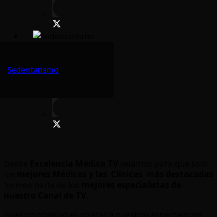
Sedentarismo
Desde
Excelencia Médica TV
velamos para que sólo
los
mejores Médicos y las Clínicas
más destacadas
formen parte de los
mejores especialistas de
nuestro Canal de TV.
Nuestro objetivo es ofrecer a nuestros espectadores