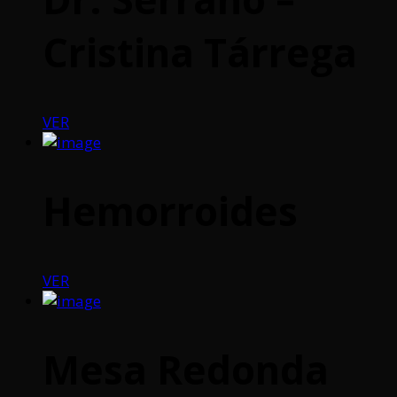
Cristina Tárrega
VER
Hemorroides
VER
Mesa Redonda