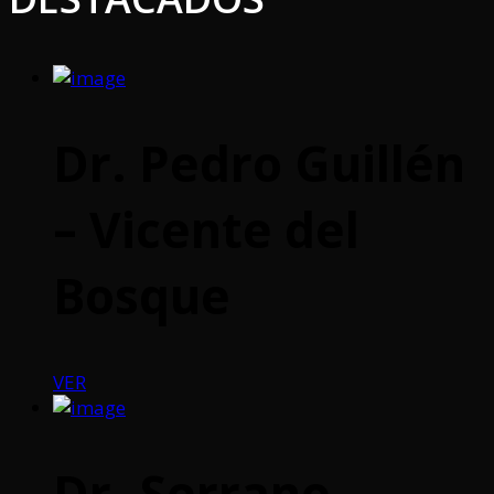
Dr. Pedro Guillén
– Vicente del
Bosque
VER
Dr. Serrano –