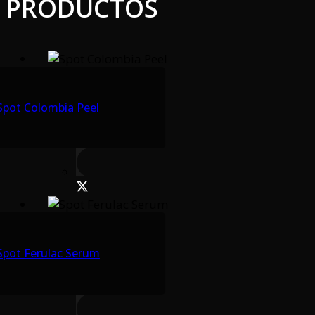
PRODUCTOS
Spot Colombia Peel
Spot Ferulac Serum