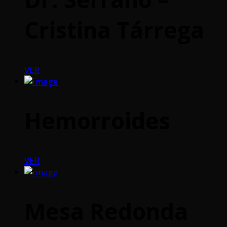
Cristina Tárrega
VER
Hemorroides
VER
Mesa Redonda