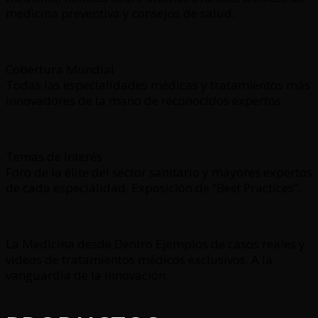
medicina preventiva y consejos de salud.
Cobertura Mundial
Todas las especialidades médicas y tratamientos más
innovadores de la mano de reconocidos expertos.
Temas de Interés
Foro de la élite del sector sanitario y mayores expertos
de cada especialidad. Exposición de “Best Practices”.
La Medicina desde Dentro Ejemplos de casos reales y
videos de tratamientos médicos exclusivos. A la
vanguardia de la innovación.