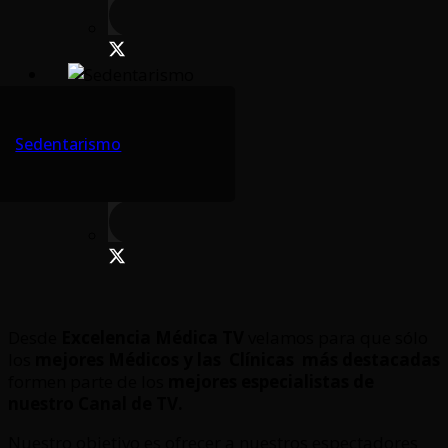
Sedentarismo
Desde
Excelencia Médica TV
velamos para que sólo
los
mejores Médicos y las Clínicas
más destacadas
formen parte de los
mejores especialistas de
nuestro Canal de TV.
Nuestro objetivo es ofrecer a nuestros espectadores