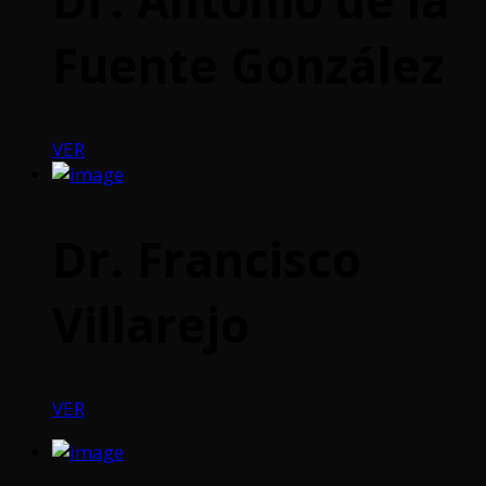
Fuente González
VER
Dr. Francisco
Villarejo
VER