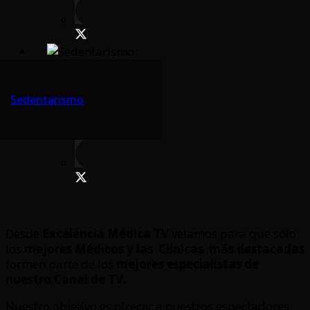
Sedentarismo
Desde
Excelencia Médica TV
velamos para que sólo
los
mejores Médicos y las Clínicas
más destacadas
formen parte de los
mejores especialistas de
nuestro Canal de TV.
Nuestro objetivo es ofrecer a nuestros espectadores