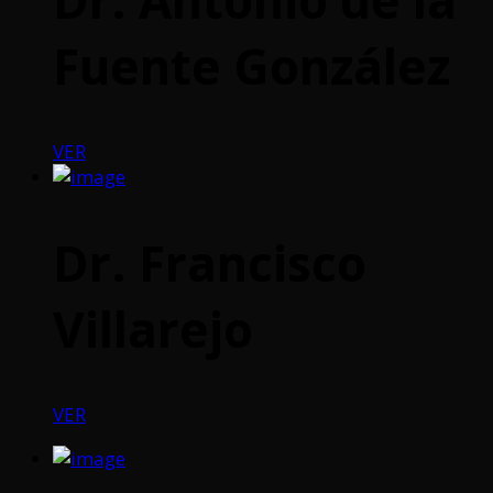
Fuente González
VER
Dr. Francisco
Villarejo
VER