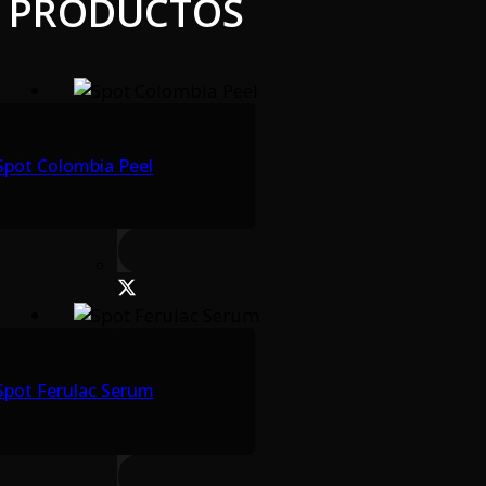
PRODUCTOS
Spot Colombia Peel
Spot Ferulac Serum