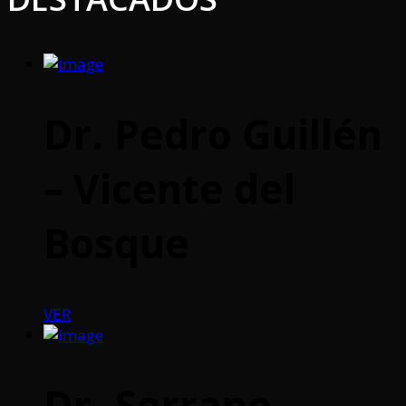
Dr. Pedro Guillén
– Vicente del
Bosque
VER
Dr. Serrano –