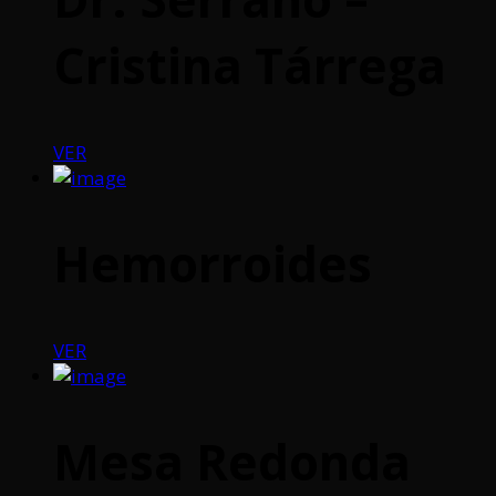
Cristina Tárrega
VER
Hemorroides
VER
Mesa Redonda