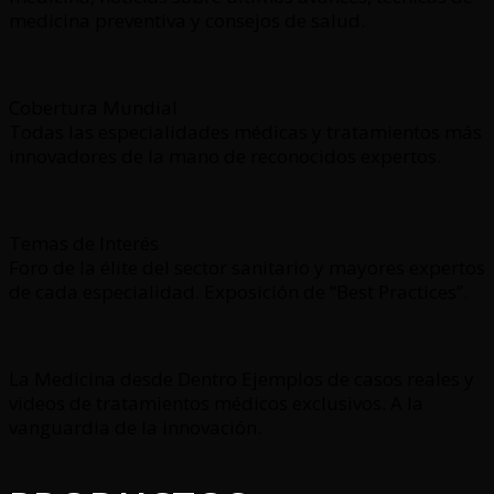
medicina preventiva y consejos de salud.
Cobertura Mundial
Todas las especialidades médicas y tratamientos más
innovadores de la mano de reconocidos expertos.
Temas de Interés
Foro de la élite del sector sanitario y mayores expertos
de cada especialidad. Exposición de “Best Practices”.
La Medicina desde Dentro Ejemplos de casos reales y
videos de tratamientos médicos exclusivos. A la
vanguardia de la innovación.