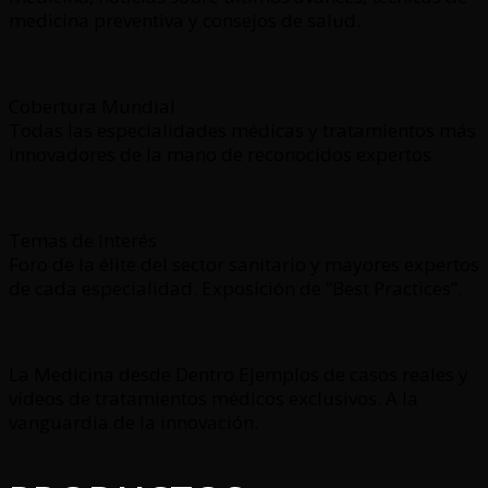
medicina preventiva y consejos de salud.
Cobertura Mundial
Todas las especialidades médicas y tratamientos más
innovadores de la mano de reconocidos expertos.
Temas de Interés
Foro de la élite del sector sanitario y mayores expertos
de cada especialidad. Exposición de “Best Practices”.
La Medicina desde Dentro Ejemplos de casos reales y
videos de tratamientos médicos exclusivos. A la
vanguardia de la innovación.