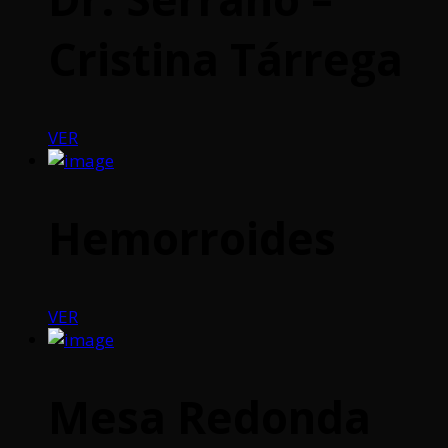
Cristina Tárrega
VER
Hemorroides
VER
Mesa Redonda