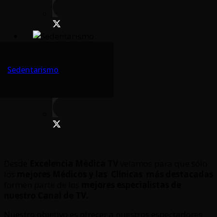
Sedentarismo
Desde
Excelencia Médica TV
velamos para que sólo
los
mejores Médicos y las Clínicas
más destacadas
formen parte de los
mejores especialistas de
nuestro Canal de TV.
Nuestro objetivo es ofrecer a nuestros espectadores