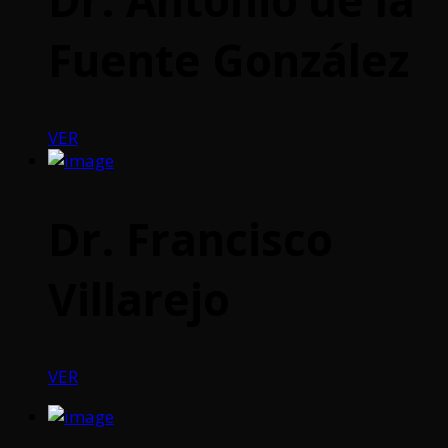
Fuente González
VER
Dr. Francisco
Villarejo
VER