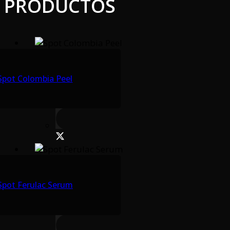
PRODUCTOS
Spot Colombia Peel
Spot Ferulac Serum