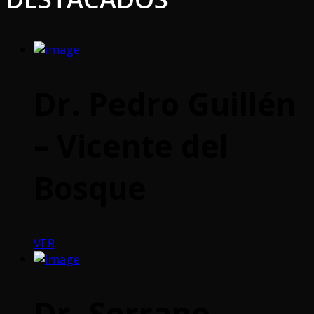
Dr. Pedro Guillén
– Vicente del
Bosque
VER
Dr. Serrano –