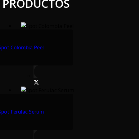
PRODUCTOS
Spot Colombia Peel
Spot Ferulac Serum