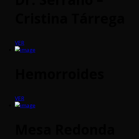
Cristina Tárrega
VER
Hemorroides
VER
Mesa Redonda