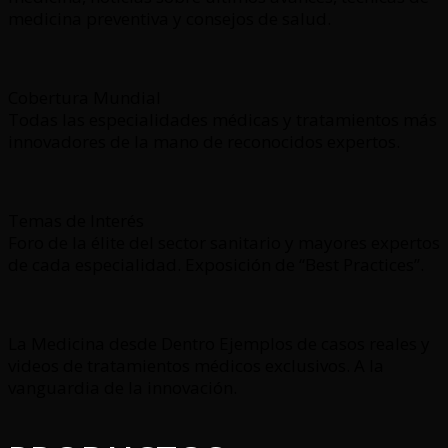
medicina preventiva y consejos de salud.
Cobertura Mundial
Todas las especialidades médicas y tratamientos más
innovadores de la mano de reconocidos expertos.
Temas de Interés
Foro de la élite del sector sanitario y mayores expertos
de cada especialidad. Exposición de “Best Practices”.
La Medicina desde Dentro Ejemplos de casos reales y
videos de tratamientos médicos exclusivos. A la
vanguardia de la innovación.