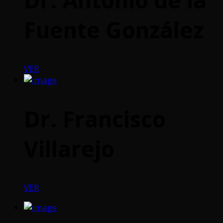
Fuente González
VER
Dr. Francisco
Villarejo
VER