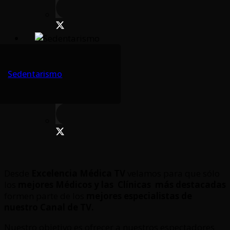
Sedentarismo
Desde
Excelencia Médica TV
velamos para que sólo
los
mejores Médicos y las Clínicas
más destacadas
formen parte de los
mejores especialistas de
nuestro Canal de TV.
Nuestro objetivo es ofrecer a nuestros espectadores