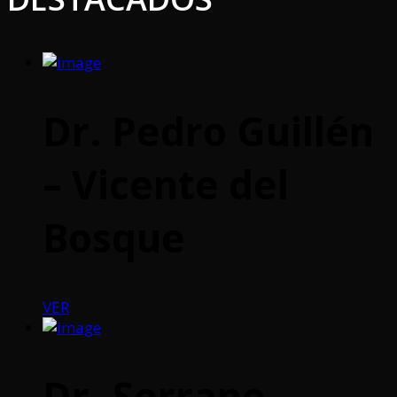
Dr. Pedro Guillén
– Vicente del
Bosque
VER
Dr. Serrano –