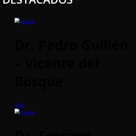
Dr. Pedro Guillén
– Vicente del
Bosque
VER
Dr. Serrano –