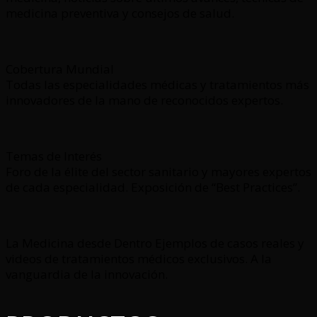
medicina preventiva y consejos de salud.
Cobertura Mundial
Todas las especialidades médicas y tratamientos más
innovadores de la mano de reconocidos expertos.
Temas de Interés
Foro de la élite del sector sanitario y mayores expertos
de cada especialidad. Exposición de “Best Practices”.
La Medicina desde Dentro Ejemplos de casos reales y
videos de tratamientos médicos exclusivos. A la
vanguardia de la innovación.