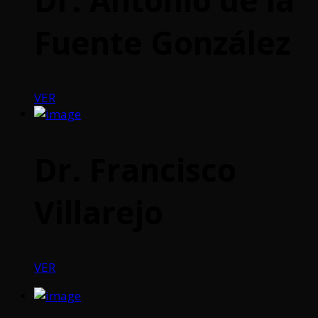
Fuente González
VER
Dr. Francisco
Villarejo
VER