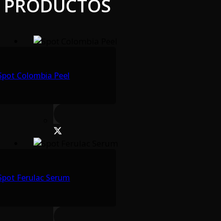
PRODUCTOS
Spot Colombia Peel
Spot Ferulac Serum