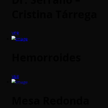
Cristina Tárrega
VER
Hemorroides
VER
Mesa Redonda