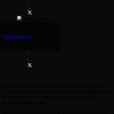
Sedentarismo
Desde
Excelencia Médica TV
velamos para que sólo
los
mejores Médicos y las Clínicas
más destacadas
formen parte de los
mejores especialistas de
nuestro Canal de TV.
Nuestro objetivo es ofrecer a nuestros espectadores