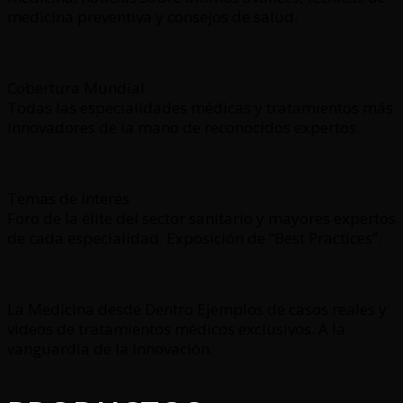
medicina preventiva y consejos de salud.
Cobertura Mundial
Todas las especialidades médicas y tratamientos más
innovadores de la mano de reconocidos expertos.
Temas de Interés
Foro de la élite del sector sanitario y mayores expertos
de cada especialidad. Exposición de “Best Practices”.
La Medicina desde Dentro Ejemplos de casos reales y
videos de tratamientos médicos exclusivos. A la
vanguardia de la innovación.