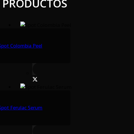
PRODUCTOS
Spot Colombia Peel
Spot Ferulac Serum