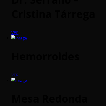
Cristina Tárrega
VER
Hemorroides
VER
Mesa Redonda