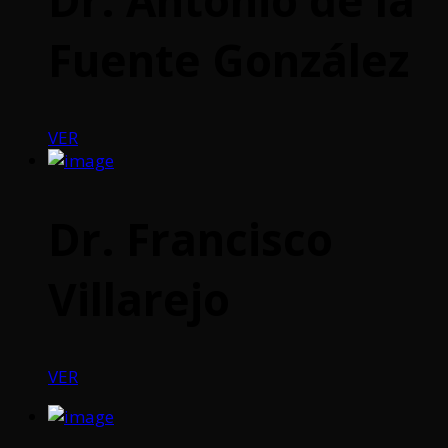
Fuente González
VER
Dr. Francisco
Villarejo
VER