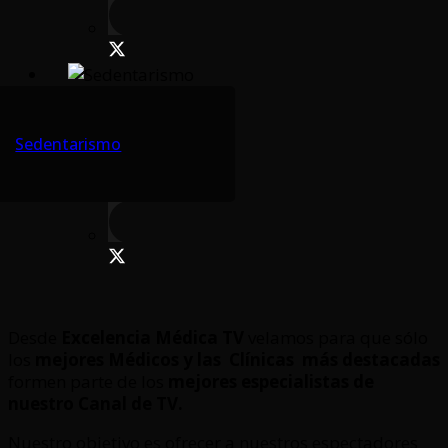
Sedentarismo
Desde
Excelencia Médica TV
velamos para que sólo
los
mejores Médicos y las Clínicas
más destacadas
formen parte de los
mejores especialistas de
nuestro Canal de TV.
Nuestro objetivo es ofrecer a nuestros espectadores