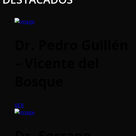
Dr. Pedro Guillén
– Vicente del
Bosque
VER
Dr. Serrano –