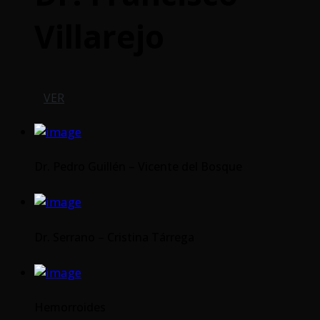
Villarejo
VER
Dr. Pedro Guillén – Vicente del Bosque
Dr. Serrano – Cristina Tárrega
Hemorroides