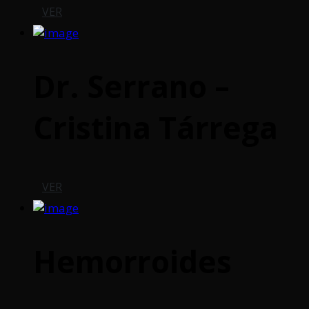
VER
Dr. Serrano –
Cristina Tárrega
VER
Hemorroides