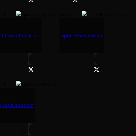
ot Linea Repaskin
Spot Btses Serum
Spot Nanotech