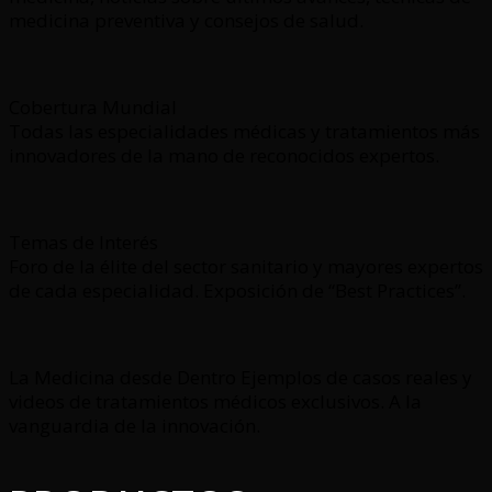
medicina preventiva y consejos de salud.
Cobertura Mundial
Todas las especialidades médicas y tratamientos más
innovadores de la mano de reconocidos expertos.
Temas de Interés
Foro de la élite del sector sanitario y mayores expertos
de cada especialidad. Exposición de “Best Practices”.
La Medicina desde Dentro Ejemplos de casos reales y
videos de tratamientos médicos exclusivos. A la
vanguardia de la innovación.