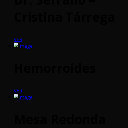
Cristina Tárrega
VER
Hemorroides
VER
Mesa Redonda