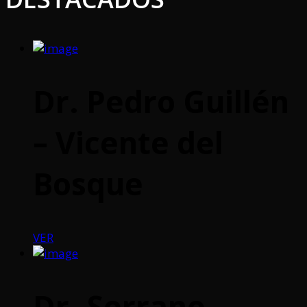
Dr. Pedro Guillén
– Vicente del
Bosque
VER
Dr. Serrano –