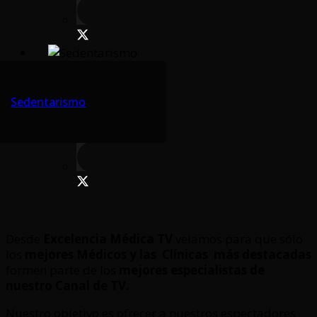
Sedentarismo
Desde
Excelencia Médica TV
velamos para que sólo
los
mejores Médicos y las Clínicas
más destacadas
formen parte de los
mejores especialistas de
nuestro Canal de TV.
Nuestro objetivo es ofrecer a nuestros espectadores