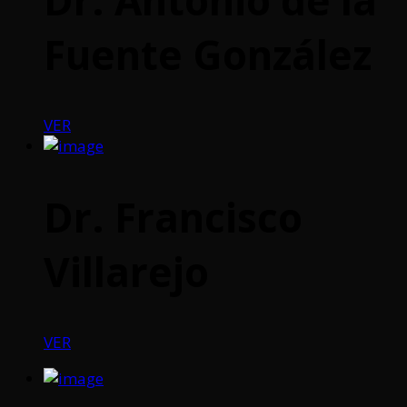
Fuente González
VER
Dr. Francisco
Villarejo
VER