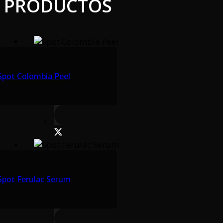
PRODUCTOS
Spot Colombia Peel
Spot Ferulac Serum