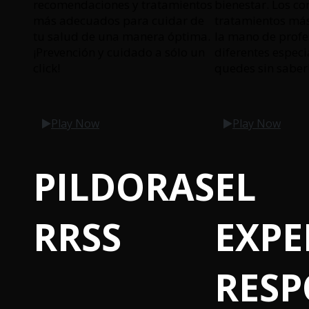
recomendaciones y tratamientos
bienestar. Los co
más adecuados para cuidar de
tratamientos má
tu salud de una manera óptima.
la mano de profe
¡Prevención y cuidado a sólo un
diferentes especi
click!
quedes sin saber
Play Now
Play Now
PILDORAS
EL
RRSS
EXPE
RES