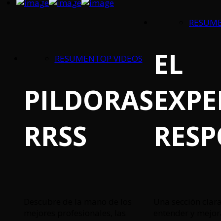
RESUM
EL
RESUMEN
TOP VIDEOS
PILDORAS
EXPE
RRSS
RES
Descubre de la mano de los
Una sección clara
mejores profesionales, las
entender y mejor