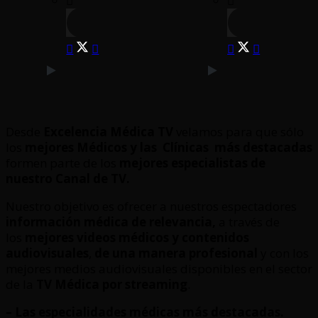
Desde
Excelencia Médica TV
velamos para que sólo
los
mejores Médicos y las Clínicas
más destacadas
formen parte de los
mejores especialistas de
nuestro Canal de TV.
Nuestro objetivo es ofrecer a nuestros espectadores
información médica de relevancia,
a través de
los
mejores videos médicos y contenidos
audiovisuales
,
de una manera profesional
y con los
mejores medios audiovisuales disponibles en el sector
de la
TV Médica por streaming
.
– Las especialidades médicas más destacadas.