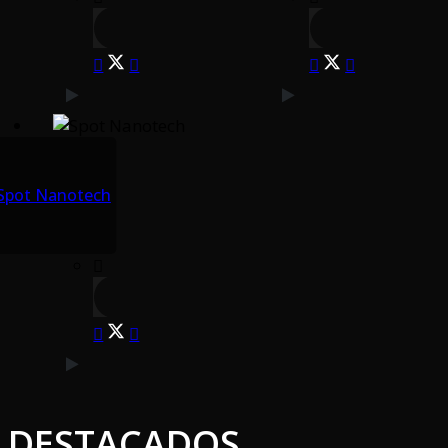
Spot Nanotech
DESTACADOS