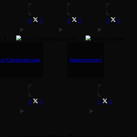
ud Cardiovascular
Sedentarismo