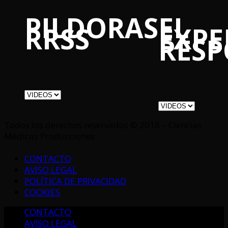
PILDORAS
EL
RRSS
EXPE
RES
Todos los derechos reservados © 2018 – Ciencias
Médicas Producciones
CONTACTO
AVISO LEGAL
POLÍTICA DE PRIVACIDAD
COOKIES
CONTACTO
AVISO LEGAL