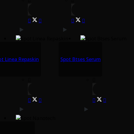
ot Linea Repaskin
Spot Btses Serum