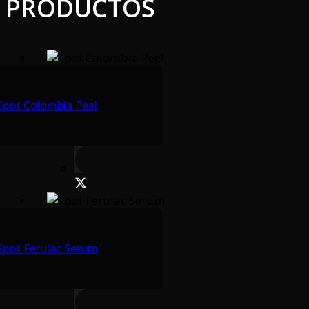
PRODUCTOS
Spot Colombia Peel
Spot Ferulac Serum