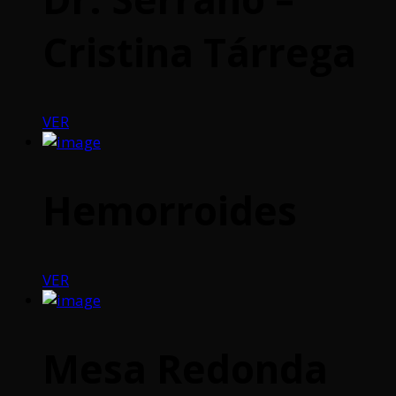
Cristina Tárrega
VER
Hemorroides
VER
Mesa Redonda