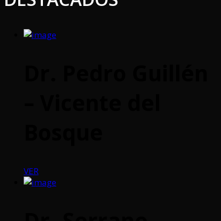
Dr. Pedro Guillén
– Vicente del
Bosque
VER
Dr. Serrano –