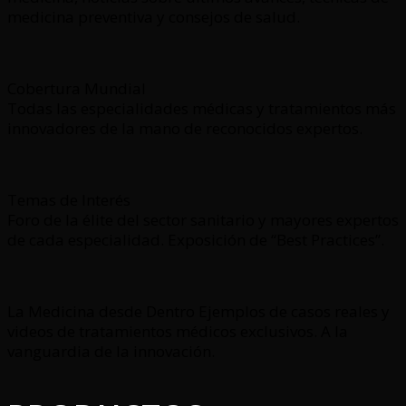
medicina preventiva y consejos de salud.
Cobertura Mundial
Todas las especialidades médicas y tratamientos más
innovadores de la mano de reconocidos expertos.
Temas de Interés
Foro de la élite del sector sanitario y mayores expertos
de cada especialidad. Exposición de “Best Practices”.
La Medicina desde Dentro Ejemplos de casos reales y
videos de tratamientos médicos exclusivos. A la
vanguardia de la innovación.