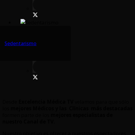
Sedentarismo
Desde
Excelencia Médica TV
velamos para que sólo
los
mejores Médicos y las Clínicas
más destacadas
formen parte de los
mejores especialistas de
nuestro Canal de TV.
Nuestro objetivo es ofrecer a nuestros espectadores