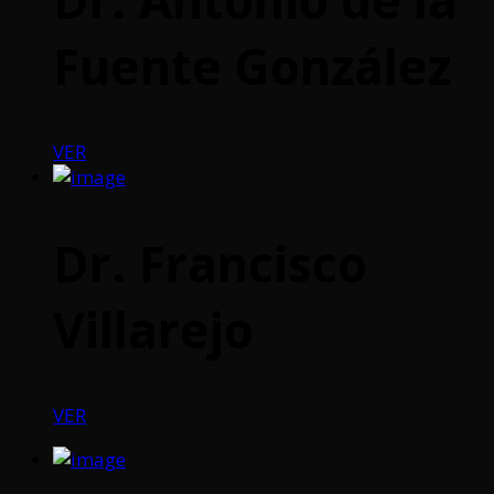
Fuente González
VER
Dr. Francisco
Villarejo
VER