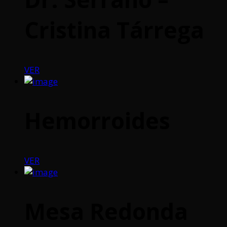
Cristina Tárrega
VER
Hemorroides
VER
Mesa Redonda