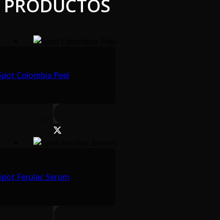
PRODUCTOS
Spot Colombia Peel
Spot Ferulac Serum