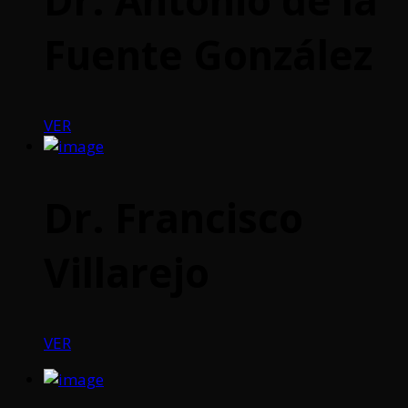
Fuente González
VER
Dr. Francisco
Villarejo
VER