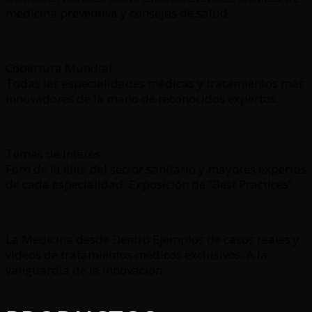
medicina preventiva y consejos de salud.
Cobertura Mundial
Todas las especialidades médicas y tratamientos más
innovadores de la mano de reconocidos expertos.
Temas de Interés
Foro de la élite del sector sanitario y mayores expertos
de cada especialidad. Exposición de “Best Practices”.
La Medicina desde Dentro Ejemplos de casos reales y
videos de tratamientos médicos exclusivos. A la
vanguardia de la innovación.