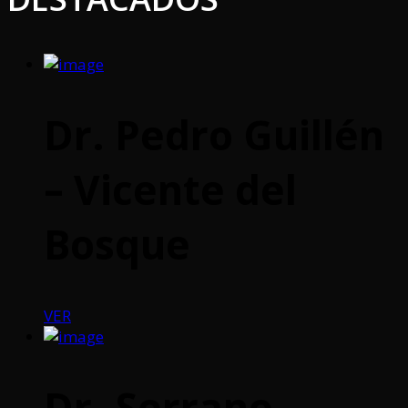
Dr. Pedro Guillén
– Vicente del
Bosque
VER
Dr. Serrano –