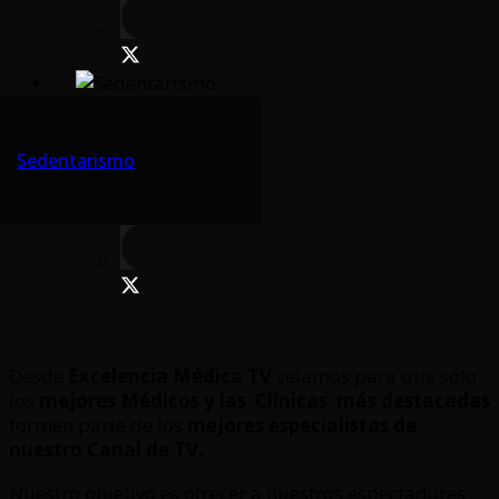
Sedentarismo
Desde
Excelencia Médica TV
velamos para que sólo
los
mejores Médicos y las Clínicas
más destacadas
formen parte de los
mejores especialistas de
nuestro Canal de TV.
Nuestro objetivo es ofrecer a nuestros espectadores