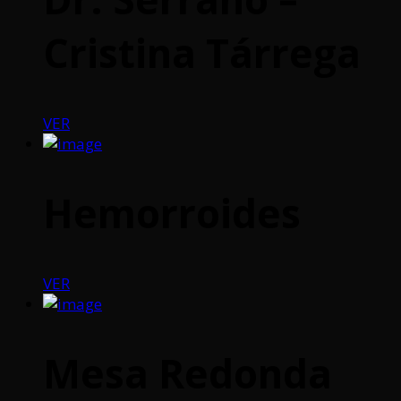
Cristina Tárrega
VER
Hemorroides
VER
Mesa Redonda