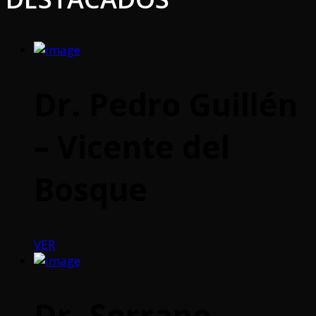
Dr. Pedro Guillén
– Vicente del
Bosque
VER
Dr. Serrano –