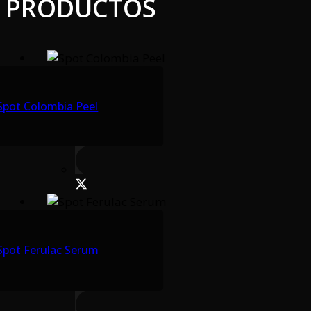
PRODUCTOS
Spot Colombia Peel
Spot Ferulac Serum