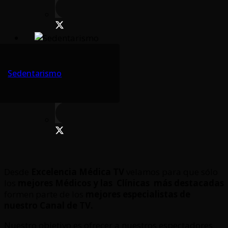
Sedentarismo
Desde
Excelencia Médica TV
velamos para que sólo
los
mejores Médicos y las Clínicas
más destacadas
formen parte de los
mejores especialistas de
nuestro Canal de TV.
Nuestro objetivo es ofrecer a nuestros espectadores