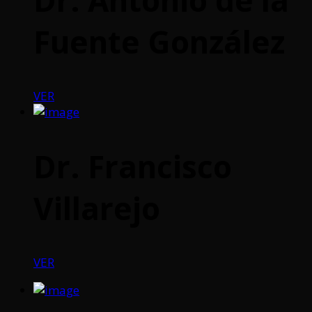
Fuente González
VER
Dr. Francisco
Villarejo
VER