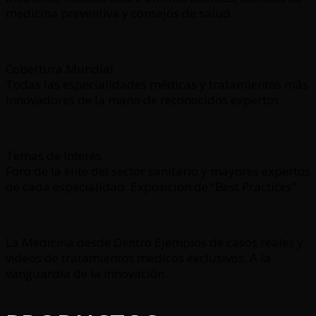
medicina preventiva y consejos de salud.
Cobertura Mundial
Todas las especialidades médicas y tratamientos más
innovadores de la mano de reconocidos expertos.
Temas de Interés
Foro de la élite del sector sanitario y mayores expertos
de cada especialidad. Exposición de “Best Practices”.
La Medicina desde Dentro Ejemplos de casos reales y
videos de tratamientos médicos exclusivos. A la
vanguardia de la innovación.