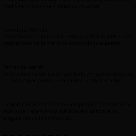
medicina preventiva y consejos de salud.
Cobertura Mundial
Todas las especialidades médicas y tratamientos más
innovadores de la mano de reconocidos expertos.
Temas de Interés
Foro de la élite del sector sanitario y mayores expertos
de cada especialidad. Exposición de “Best Practices”.
La Medicina desde Dentro Ejemplos de casos reales y
videos de tratamientos médicos exclusivos. A la
vanguardia de la innovación.