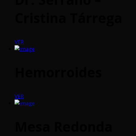
Cristina Tárrega
VER
Hemorroides
VER
Mesa Redonda