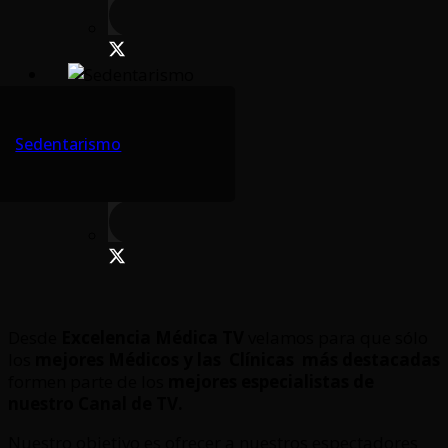
Sedentarismo
Desde
Excelencia Médica TV
velamos para que sólo
los
mejores Médicos y las Clínicas
más destacadas
formen parte de los
mejores especialistas de
nuestro Canal de TV.
Nuestro objetivo es ofrecer a nuestros espectadores