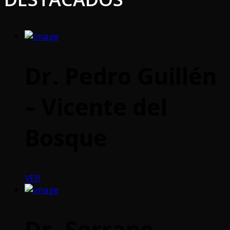
Dr. Pedro Guillén
– Vicente del
Bosque
VER
Dr. Serrano –