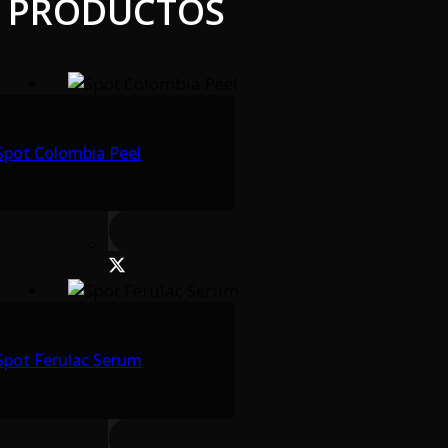
PRODUCTOS
Spot Colombia Peel
Spot Ferulac Serum