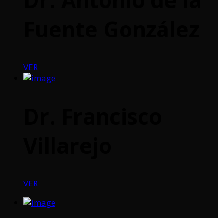
Fuente González
VER
Dr. Francisco
Villarejo
VER